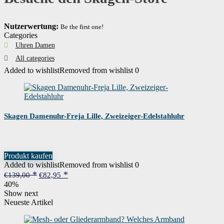
Nutzerwertung:
Be the first one!
Categories
Uhren Damen
All categories
Added to wishlist
Removed from wishlist
0
Skagen Damenuhr-Freja Lille, Zweizeiger-Edelstahluhr
Produkt kaufen
Added to wishlist
Removed from wishlist
0
Ursprünglicher
Aktueller
€
139,00
€
82,95
Preis
Preis
40%
war:
ist:
Show next
€139,00
€82,95.
Neueste Artikel