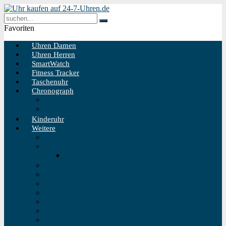
Favoriten
Uhren Damen
Uhren Herren
SmartWatch
Fitness Tracker
Taschenuhr
Chronograph
Chronograph Herren
Chronograph Damen
Kinderuhr
Weitere
Solaruhr
Funkuhr
Funkuhr Wand
Schweizer Uhren
Outdoor Uhr
Taucheruhr
Vintage Uhren
Holzuhren
Fliegeruhren
Bahnhofsuhr