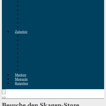
Einzeigeruhr
Wecker
Standuhr
Tischuhr
Wanduhr
Wasserdichte Uhr
Golduhren
Zubehör
Uhrenbeweger
Uhrenarmband
Uhrmacherwerkzeug
Uhrenrolle
Uhrenetui
Uhrenhalter
Uhren Reiseetui
Uhren Reinigungsset
Uhren Reparatur Set
Marken
Magazin
Ratgeber
Besuche den Skagen-Store