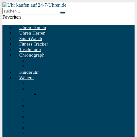
Favoriten
Uhren Damen
Uhren Herren
SmartWatch
Fitness Tracker
Taschenuhr
Chronograph
Chronograph Herren
Chronograph Damen
Kinderuhr
Weitere
Solaruhr
Funkuhr
Funkuhr Wand
Schweizer Uhren
Outdoor Uhr
Taucheruhr
Vintage Uhren
Holzuhren
Fliegeruhren
Bahnhofsuhr