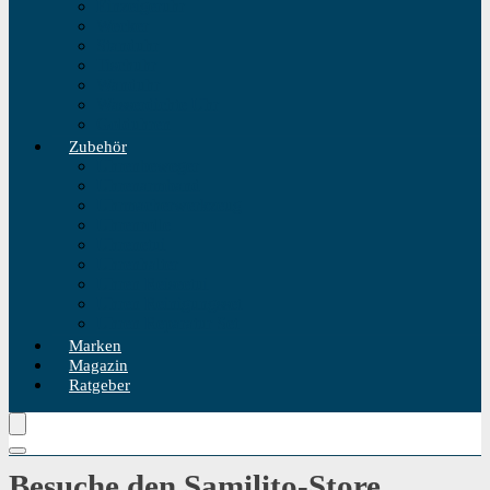
Einzeigeruhr
Wecker
Standuhr
Tischuhr
Wanduhr
Wasserdichte Uhr
Golduhren
Zubehör
Uhrenbeweger
Uhrenarmband
Uhrmacherwerkzeug
Uhrenrolle
Uhrenetui
Uhrenhalter
Uhren Reiseetui
Uhren Reinigungsset
Uhren Reparatur Set
Marken
Magazin
Ratgeber
Besuche den Samilito-Store