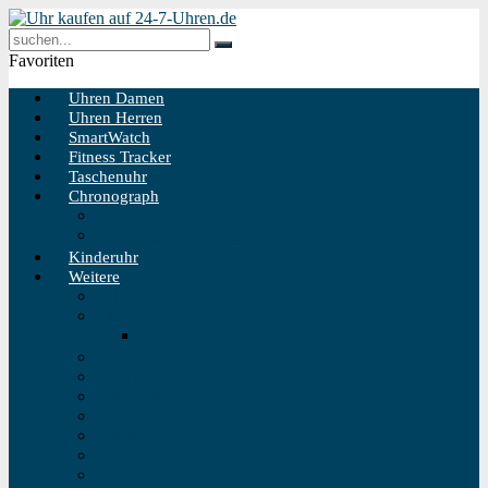
Favoriten
Uhren Damen
Uhren Herren
SmartWatch
Fitness Tracker
Taschenuhr
Chronograph
Chronograph Herren
Chronograph Damen
Kinderuhr
Weitere
Solaruhr
Funkuhr
Funkuhr Wand
Schweizer Uhren
Outdoor Uhr
Taucheruhr
Vintage Uhren
Holzuhren
Fliegeruhren
Bahnhofsuhr