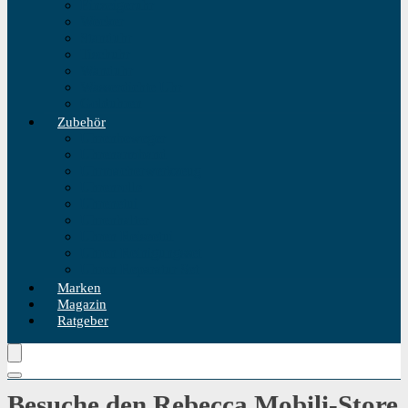
Einzeigeruhr
Wecker
Standuhr
Tischuhr
Wanduhr
Wasserdichte Uhr
Golduhren
Zubehör
Uhrenbeweger
Uhrenarmband
Uhrmacherwerkzeug
Uhrenrolle
Uhrenetui
Uhrenhalter
Uhren Reiseetui
Uhren Reinigungsset
Uhren Reparatur Set
Marken
Magazin
Ratgeber
Besuche den Rebecca Mobili-Store