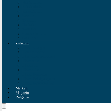
Fliegeruhren
Bahnhofsuhr
Einzeigeruhr
Wecker
Standuhr
Tischuhr
Wanduhr
Wasserdichte Uhr
Golduhren
Zubehör
Uhrenbeweger
Uhrenarmband
Uhrmacherwerkzeug
Uhrenrolle
Uhrenetui
Uhrenhalter
Uhren Reiseetui
Uhren Reinigungsset
Uhren Reparatur Set
Marken
Magazin
Ratgeber