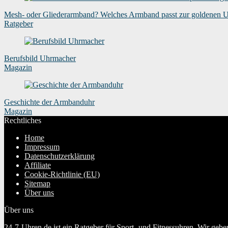
Mesh- oder Gliederarmband? Welches Armband passt zur goldenen 
Ratgeber
Berufsbild Uhrmacher
Magazin
Geschichte der Armbanduhr
Magazin
Rechtliches
Home
Impressum
Datenschutzerklärung
Affiliate
Cookie-Richtlinie (EU)
Sitemap
Über uns
Über uns
24-7-Uhren.de ist ein Ratgeber für Sport- und Fitnessuhren. Wir geb