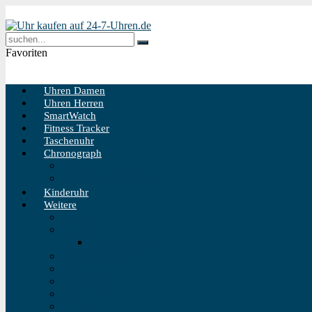
Favoriten
Uhren Damen
Uhren Herren
SmartWatch
Fitness Tracker
Taschenuhr
Chronograph
Chronograph Herren
Chronograph Damen
Kinderuhr
Weitere
Solaruhr
Funkuhr
Funkuhr Wand
Schweizer Uhren
Outdoor Uhr
Taucheruhr
Vintage Uhren
Holzuhren