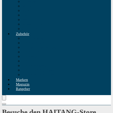
Einzeigeruhr
Wecker
Standuhr
Tischuhr
Wanduhr
Wasserdichte Uhr
Golduhren
Zubehör
Uhrenbeweger
Uhrenarmband
Uhrmacherwerkzeug
Uhrenrolle
Uhrenetui
Uhrenhalter
Uhren Reiseetui
Uhren Reinigungsset
Uhren Reparatur Set
Marken
Magazin
Ratgeber
Besuche den HAITANG-Store