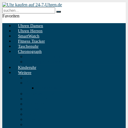
Favoriten
Uhren Damen
Uhren Herren
SmartWatch
Fitness Tracker
Taschenuhr
Chronograph
Chronograph Herren
Chronograph Damen
Kinderuhr
Weitere
Solaruhr
Funkuhr
Funkuhr Wand
Schweizer Uhren
Outdoor Uhr
Taucheruhr
Vintage Uhren
Holzuhren
Fliegeruhren
Bahnhofsuhr