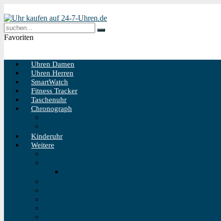
Favoriten
Uhren Damen
Uhren Herren
SmartWatch
Fitness Tracker
Taschenuhr
Chronograph
Chronograph Herren
Chronograph Damen
Kinderuhr
Weitere
Solaruhr
Funkuhr
Funkuhr Wand
Schweizer Uhren
Outdoor Uhr
Taucheruhr
Vintage Uhren
Holzuhren