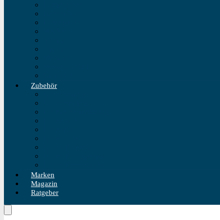
Fliegeruhren
Bahnhofsuhr
Einzeigeruhr
Wecker
Standuhr
Tischuhr
Wanduhr
Wasserdichte Uhr
Golduhren
Zubehör
Uhrenbeweger
Uhrenarmband
Uhrmacherwerkzeug
Uhrenrolle
Uhrenetui
Uhrenhalter
Uhren Reiseetui
Uhren Reinigungsset
Uhren Reparatur Set
Marken
Magazin
Ratgeber