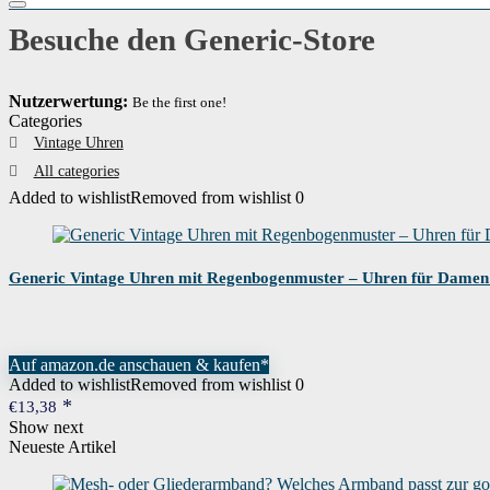
Besuche den Generic-Store
Nutzerwertung:
Be the first one!
Categories
Vintage Uhren
All categories
Added to wishlist
Removed from wishlist
0
Generic Vintage Uhren mit Regenbogenmuster – Uhren für Damen
Auf amazon.de anschauen & kaufen*
Added to wishlist
Removed from wishlist
0
€
13,38
Show next
Neueste Artikel