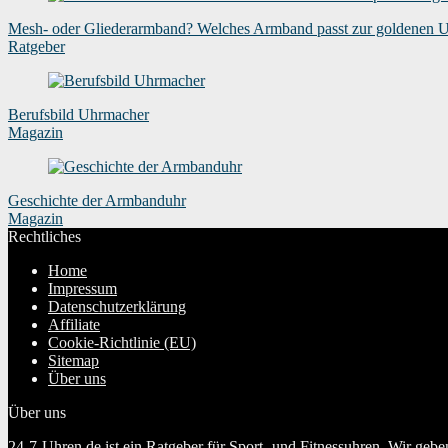
Mesh- oder Gliederarmband? Welches Armband passt zur goldenen 
Ratgeber
Berufsbild Uhrmacher
Magazin
Geschichte der Armbanduhr
Magazin
Rechtliches
Home
Impressum
Datenschutzerklärung
Affiliate
Cookie-Richtlinie (EU)
Sitemap
Über uns
Über uns
24-7-Uhren.de ist ein Ratgeber für Sport- und Fitnessuhren. Wir geb