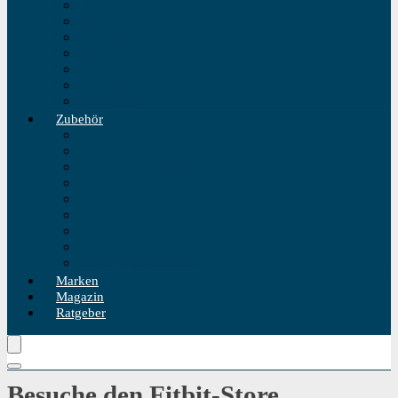
Einzeigeruhr
Wecker
Standuhr
Tischuhr
Wanduhr
Wasserdichte Uhr
Golduhren
Zubehör
Uhrenbeweger
Uhrenarmband
Uhrmacherwerkzeug
Uhrenrolle
Uhrenetui
Uhrenhalter
Uhren Reiseetui
Uhren Reinigungsset
Uhren Reparatur Set
Marken
Magazin
Ratgeber
Besuche den Fitbit-Store