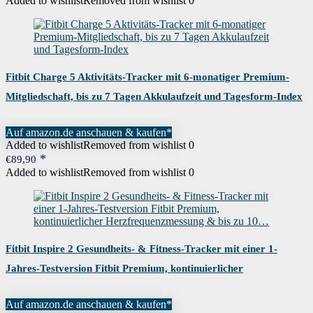
Added to wishlist
Removed from wishlist
0
€149,95
€109,25.
Fitbit Charge 5 Aktivitäts-Tracker mit 6-monatiger Premium-
Mitgliedschaft, bis zu 7 Tagen Akkulaufzeit und Tagesform-Index
Auf amazon.de anschauen & kaufen*
Added to wishlist
Removed from wishlist
0
€
89,90
Added to wishlist
Removed from wishlist
0
Fitbit Inspire 2 Gesundheits- & Fitness-Tracker mit einer 1-
Jahres-Testversion Fitbit Premium, kontinuierlicher
Herzfrequenzmessung & bis zu 10…
Auf amazon.de anschauen & kaufen*