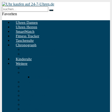
Favoriten
Uhren Damen
Uhren Herren
SmartWatch
Fitness Tracker
Taschenuhr
Chronograph
Chronograph Herren
Chronograph Damen
Kinderuhr
Weitere
Solaruhr
Funkuhr
Funkuhr Wand
Schweizer Uhren
Outdoor Uhr
Taucheruhr
Vintage Uhren
Holzuhren
Fliegeruhren
Bahnhofsuhr