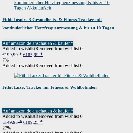
Fitbit Inspire 3 Gesundheits- & Fitness-Tracker mit
kontinuierlicher Herzfrequenzmessung & bis zu 10 Tagen
Akkulaufzeit
Auf amazon.de anschauen & kaufen*
Added to wishlist
Removed from wishlist
0
Ursprünglicher
Aktueller
€
199,90
€
185,99
Preis
Preis
7%
war:
ist:
Added to wishlist
Removed from wishlist
0
€199,90
€185,99.
Fitbit Luxe: Tracker für Fitness & Wohlbefinden
Auf amazon.de anschauen & kaufen*
Added to wishlist
Removed from wishlist
0
Ursprünglicher
Aktueller
€
149,95
€
109,25
Preis
Preis
27%
war:
ist: