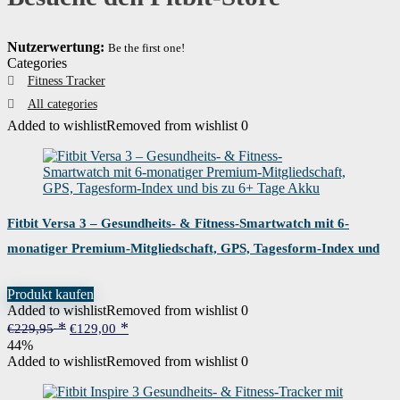
Nutzerwertung:
Be the first one!
Categories
Fitness Tracker
All categories
Added to wishlist
Removed from wishlist
0
Fitbit Versa 3 – Gesundheits- & Fitness-Smartwatch mit 6-
monatiger Premium-Mitgliedschaft, GPS, Tagesform-Index und
bis zu 6+ Tage Akku
Produkt kaufen
Added to wishlist
Removed from wishlist
0
Ursprünglicher
Aktueller
€
229,95
€
129,00
Preis
Preis
44%
war:
ist:
Added to wishlist
Removed from wishlist
0
€229,95
€129,00.