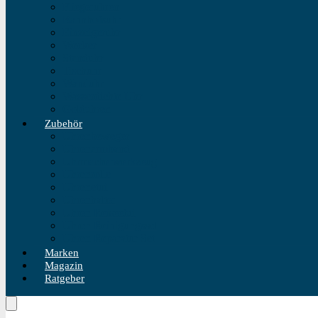
Fliegeruhren
Bahnhofsuhr
Einzeigeruhr
Wecker
Standuhr
Tischuhr
Wanduhr
Wasserdichte Uhr
Golduhren
Zubehör
Uhrenbeweger
Uhrenarmband
Uhrmacherwerkzeug
Uhrenrolle
Uhrenetui
Uhrenhalter
Uhren Reiseetui
Uhren Reinigungsset
Uhren Reparatur Set
Marken
Magazin
Ratgeber