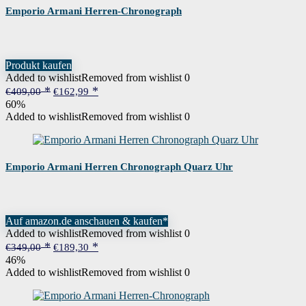
Emporio Armani Herren-Chronograph
Produkt kaufen
Added to wishlist
Removed from wishlist
0
Ursprünglicher
Aktueller
€
409,00
€
162,99
Preis
Preis
60%
war:
ist:
Added to wishlist
Removed from wishlist
0
€409,00
€162,99.
Emporio Armani Herren Chronograph Quarz Uhr
Auf amazon.de anschauen & kaufen*
Added to wishlist
Removed from wishlist
0
Ursprünglicher
Aktueller
€
349,00
€
189,30
Preis
Preis
46%
war:
ist:
Added to wishlist
Removed from wishlist
0
€349,00
€189,30.