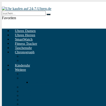
Favoriten
Uhren Damen
Uhren Herren
SmartWatch
Fitness Tracker
Taschenuhr
Chronograph
Chronograph Herren
Chronograph Damen
Kinderuhr
Weitere
Solaruhr
Funkuhr
Funkuhr Wand
Schweizer Uhren
Outdoor Uhr
Taucheruhr
Vintage Uhren
Holzuhren