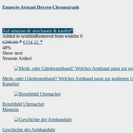
Emporio Armani Herren-Chronograph
Auf amazon.de anschauen & kaufen*
Added to wishlist
Removed from wishlist
0
Ursprünglicher
Aktueller
€
299,00
€
154,22
Preis
Preis
48%
war:
ist:
Show next
€299,00
€154,22.
Neueste Artikel
Mesh- oder Gliederarmband? Welches Armband passt zur goldenen 
Ratgeber
Berufsbild Uhrmacher
Magazin
Geschichte der Armbanduhr