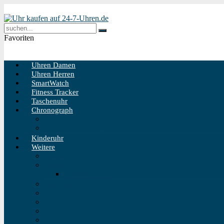
Favoriten
Uhren Damen
Uhren Herren
SmartWatch
Fitness Tracker
Taschenuhr
Chronograph
Chronograph Herren
Chronograph Damen
Kinderuhr
Weitere
Solaruhr
Funkuhr
Funkuhr Wand
Schweizer Uhren
Outdoor Uhr
Taucheruhr
Vintage Uhren
Holzuhren