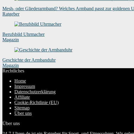
Mesh- oder Gliederarmband? Welches Armband passt zur goldenen 
Ratgeber
Berufsbild Uhrmacher
Magazin
Geschichte der Armbanduhr
Magazin
Rechtliches
Home
Impressum
Datenschutzerklärung
Affiliate
Cookie-Richtlinie (EU)
Sitemap
Über uns
Über uns
24-7-Uhren.de ist ein Ratgeber für Sport- und Fitnessuhren. Wir geb