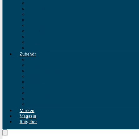
Fliegeruhren
Bahnhofsuhr
Einzeigeruhr
Wecker
Standuhr
Tischuhr
Wanduhr
Wasserdichte Uhr
Golduhren
Zubehör
Uhrenbeweger
Uhrenarmband
Uhrmacherwerkzeug
Uhrenrolle
Uhrenetui
Uhrenhalter
Uhren Reiseetui
Uhren Reinigungsset
Uhren Reparatur Set
Marken
Magazin
Ratgeber