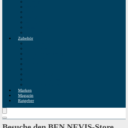
Einzeigeruhr
Wecker
Standuhr
Tischuhr
Wanduhr
Wasserdichte Uhr
Golduhren
Zubehör
Uhrenbeweger
Uhrenarmband
Uhrmacherwerkzeug
Uhrenrolle
Uhrenetui
Uhrenhalter
Uhren Reiseetui
Uhren Reinigungsset
Uhren Reparatur Set
Marken
Magazin
Ratgeber
Besuche den BEN NEVIS-Store