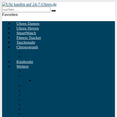
Favoriten
Uhren Damen
Uhren Herren
SmartWatch
Fitness Tracker
Taschenuhr
Chronograph
Chronograph Herren
Chronograph Damen
Kinderuhr
Weitere
Solaruhr
Funkuhr
Funkuhr Wand
Schweizer Uhren
Outdoor Uhr
Taucheruhr
Vintage Uhren
Holzuhren
Fliegeruhren
Bahnhofsuhr