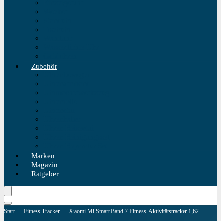
Einzeigeruhr
Wecker
Standuhr
Tischuhr
Wanduhr
Wasserdichte Uhr
Golduhren
Zubehör
Uhrenbeweger
Uhrenarmband
Uhrmacherwerkzeug
Uhrenrolle
Uhrenetui
Uhrenhalter
Uhren Reiseetui
Uhren Reinigungsset
Uhren Reparatur Set
Marken
Magazin
Ratgeber
Start
Fitness Tracker
Xiaomi Mi Smart Band 7 Fitness, Aktivitätstracker 1,62