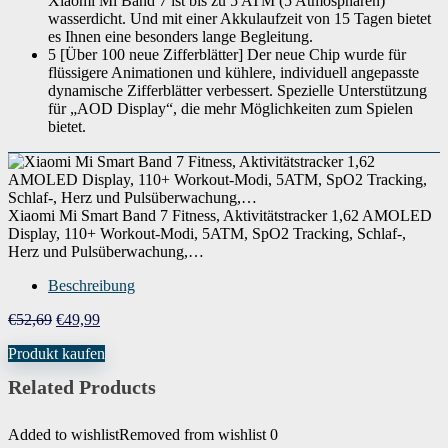
Xiaomi Mi Band 7 ist bis zu 5 ATM (5 Atmosphären)
wasserdicht. Und mit einer Akkulaufzeit von 15 Tagen bietet
es Ihnen eine besonders lange Begleitung.
5 [Über 100 neue Zifferblätter] Der neue Chip wurde für
flüssigere Animationen und kühlere, individuell angepasste
dynamische Zifferblätter verbessert. Spezielle Unterstützung
für „AOD Display“, die mehr Möglichkeiten zum Spielen
bietet.
Xiaomi Mi Smart Band 7 Fitness, Aktivitätstracker 1,62 AMOLED
Display, 110+ Workout-Modi, 5ATM, SpO2 Tracking, Schlaf-,
Herz und Pulsüberwachung,…
Beschreibung
Ursprünglicher
Aktueller
€
52,69
€
49,99
Preis
Preis
Produkt kaufen
war:
ist:
€52,69
€49,99.
Related Products
Added to wishlist
Removed from wishlist
0