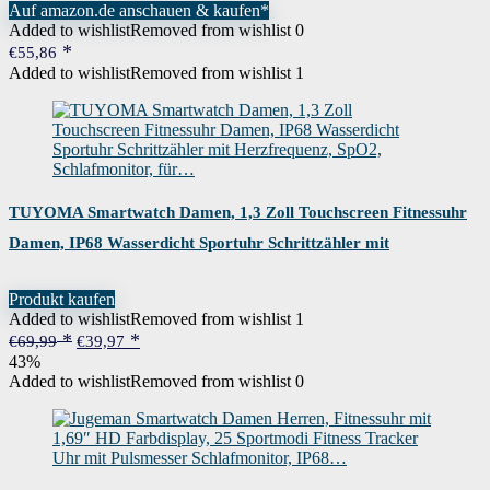
Auf amazon.de anschauen & kaufen*
Added to wishlist
Removed from wishlist
0
€
55,86
Added to wishlist
Removed from wishlist
1
TUYOMA Smartwatch Damen, 1,3 Zoll Touchscreen Fitnessuhr
Damen, IP68 Wasserdicht Sportuhr Schrittzähler mit
Herzfrequenz, SpO2, Schlafmonitor, für…
Produkt kaufen
Added to wishlist
Removed from wishlist
1
Ursprünglicher
Aktueller
€
69,99
€
39,97
Preis
Preis
43%
war:
ist:
Added to wishlist
Removed from wishlist
0
€69,99
€39,97.