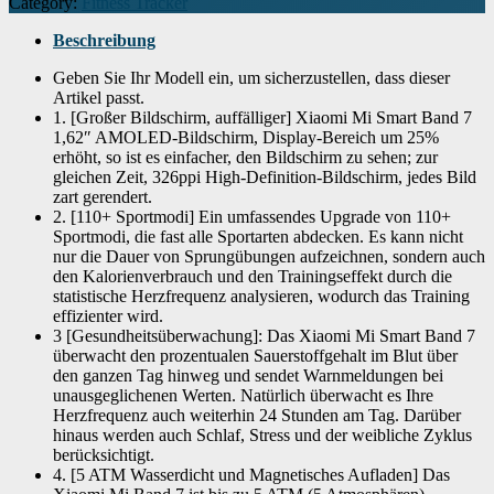
Category:
Fitness Tracker
Beschreibung
Geben Sie Ihr Modell ein, um sicherzustellen, dass dieser
Artikel passt.
1. [Großer Bildschirm, auffälliger] Xiaomi Mi Smart Band 7
1,62″ AMOLED-Bildschirm, Display-Bereich um 25%
erhöht, so ist es einfacher, den Bildschirm zu sehen; zur
gleichen Zeit, 326ppi High-Definition-Bildschirm, jedes Bild
zart gerendert.
2. [110+ Sportmodi] Ein umfassendes Upgrade von 110+
Sportmodi, die fast alle Sportarten abdecken. Es kann nicht
nur die Dauer von Sprungübungen aufzeichnen, sondern auch
den Kalorienverbrauch und den Trainingseffekt durch die
statistische Herzfrequenz analysieren, wodurch das Training
effizienter wird.
3 [Gesundheitsüberwachung]: Das Xiaomi Mi Smart Band 7
überwacht den prozentualen Sauerstoffgehalt im Blut über
den ganzen Tag hinweg und sendet Warnmeldungen bei
unausgeglichenen Werten. Natürlich überwacht es Ihre
Herzfrequenz auch weiterhin 24 Stunden am Tag. Darüber
hinaus werden auch Schlaf, Stress und der weibliche Zyklus
berücksichtigt.
4. [5 ATM Wasserdicht und Magnetisches Aufladen] Das