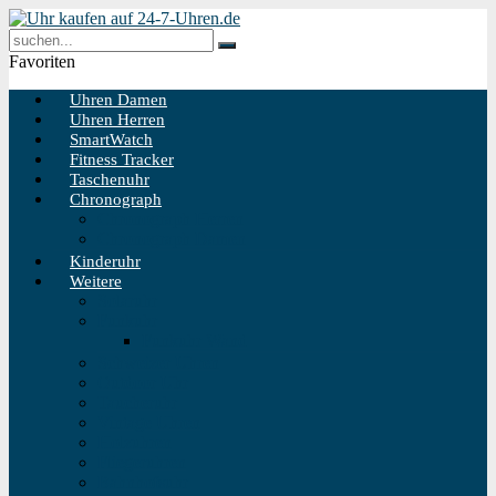
Favoriten
Uhren Damen
Uhren Herren
SmartWatch
Fitness Tracker
Taschenuhr
Chronograph
Chronograph Herren
Chronograph Damen
Kinderuhr
Weitere
Solaruhr
Funkuhr
Funkuhr Wand
Schweizer Uhren
Outdoor Uhr
Taucheruhr
Vintage Uhren
Holzuhren
Fliegeruhren
Bahnhofsuhr