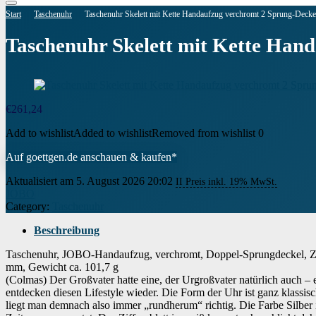
Start
Taschenuhr
Taschenuhr Skelett mit Kette Handaufzug verchromt 2 Sprung-Decke
Taschenuhr Skelett mit Kette Han
€
261,24
Add to wishlist
Added to wishlist
Removed from wishlist
0
Auf goettgen.de anschauen & kaufen*
Aktualisiert am 5. August 2026 20:02
II Preis inkl. 19% MwSt.
JOBO
Category:
Taschenuhr
Beschreibung
Taschenuhr, JOBO-Handaufzug, verchromt, Doppel-Sprungdeckel, Zentra
mm, Gewicht ca. 101,7 g
(Colmas) Der Großvater hatte eine, der Urgroßvater natürlich auch – 
entdecken diesen Lifestyle wieder. Die Form der Uhr ist ganz klassisc
liegt man demnach also immer „rundherum“ richtig. Die Farbe Silber is