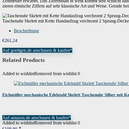
Zeitmesser erwartet. Das Ziffernblatt in weiß kommt sehr schlicht dahe
zieren römische Ziffern auf sehr klassische Art und Weise. Gerade bei 
Taschenuhr Skelett mit Kette Handaufzug verchromt 2 Sprung-Decke
Beschreibung
€
261,24
Auf goettgen.de anschauen & kaufen*
Related Products
Added to wishlist
Removed from wishlist
0
Eichmüller mechanische Edelstahl Skelett Taschenuhr Silber mit K
Auf amazon.de anschauen & kaufen*
Added to wishlist
Removed from wishlist
0
€
109,90