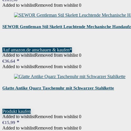
Added to wishlist
Removed from wishlist
0
SEWOR Gentleman Stil Skelett Leuchtende Mechanische Handauf
Auf amazon.de anschauen & kaufen*
Added to wishlist
Removed from wishlist
0
€
36,64
Added to wishlist
Removed from wishlist
0
Glatte Antike Quarz Taschenuhr mit Schwarzer Stahlkette
Produkt kaufen
Added to wishlist
Removed from wishlist
0
€
15,99
Added to wishlist
Removed from wishlist
0