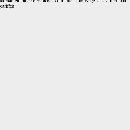
nierbarkeit mit dem restlichen Outfit nichts im Wege. Das Ziffernblatt
egriffen.