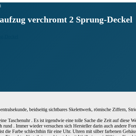
l
daufzug verchromt 2 Sprung-Deckel
lsekunde, beidseitig sichtbares Skelettwerk, römische Ziffern, Stric
eine Taschenuhr . Es ist irgendwie eine tolle Sache die Zeit auf diese
h rund . Immer wieder versuchen sich Hersteller darin auch andere Form
t die Farbe schlechthin für eine Uhr. Uhren mit silber farbenen Gehäus