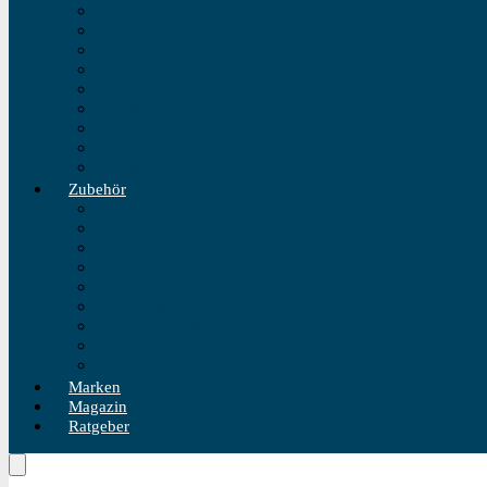
Fliegeruhren
Bahnhofsuhr
Einzeigeruhr
Wecker
Standuhr
Tischuhr
Wanduhr
Wasserdichte Uhr
Golduhren
Zubehör
Uhrenbeweger
Uhrenarmband
Uhrmacherwerkzeug
Uhrenrolle
Uhrenetui
Uhrenhalter
Uhren Reiseetui
Uhren Reinigungsset
Uhren Reparatur Set
Marken
Magazin
Ratgeber