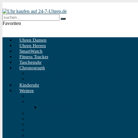
Favoriten
Uhren Damen
Uhren Herren
SmartWatch
Fitness Tracker
Taschenuhr
Chronograph
Chronograph Herren
Chronograph Damen
Kinderuhr
Weitere
Solaruhr
Funkuhr
Funkuhr Wand
Schweizer Uhren
Outdoor Uhr
Taucheruhr
Vintage Uhren
Holzuhren