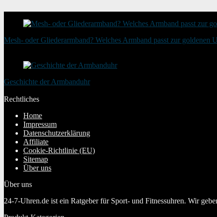
Mesh- oder Gliederarmband? Welches Armband passt zur goldenen 
20. August 2025
Geschichte der Armbanduhr
20. Januar 2024
Rechtliches
Home
Impressum
Datenschutzerklärung
Affiliate
Cookie-Richtlinie (EU)
Sitemap
Über uns
Über uns
24-7-Uhren.de ist ein Ratgeber für Sport- und Fitnessuhren. Wir geb