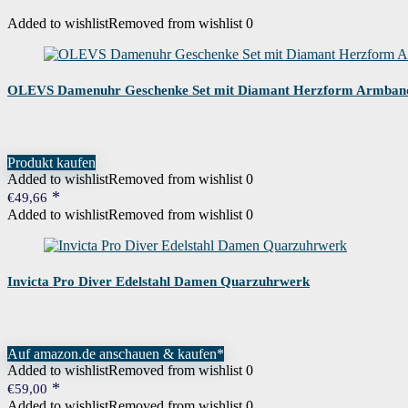
Kalenderfunktion
Kein Kalender
Added to wishlist
Removed from wishlist
0
Ausstattung
verstellbare Gurtlänge, Easy-Change-System für 
OLEVS Damenuhr Geschenke Set mit Diamant Herzform Armband 
Gewicht
66 Gramm
Uhrwerk
Quarz
Produkt kaufen
Added to wishlist
Removed from wishlist
0
€
49,66
Wenn dieses Produkt von Amazon verkauft wird, fin
Garantie
Added to wishlist
Removed from wishlist
0
an den Verkäufer, um Garantieinformationen für di
Invicta Pro Diver Edelstahl Damen Quarzuhrwerk
Auf amazon.de anschauen & kaufen*
Added to wishlist
Removed from wishlist
0
€
59,00
Added to wishlist
Removed from wishlist
0