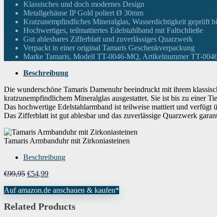
Höhe des Gehäuses
8 Millimeter
Klassisches und doch modernes Design
Metallgehäuse IP Gold poliert Ø 30mm
Kratzunempfindliches Mineralglas, Wasserdichtigkeit geprüft b
Armbandmaterial
Edelstahl
Hochwertiges, teilmattiertes Edelstahlband mit Faltschließe
Gut ablesbares Zifferblatt und zuverlässiges Quarzwerk
Verpackt in einer original Tamaris Geschenkverpackung
Trägerbreite
Damen Standard
Marke Tamaris, Modell TT-0046-MQ, Artikelnummer TT-00
Beschreibung
Breite des Armbands
14 Millimeter
Die wunderschöne Tamaris Damenuhr beeindruckt mit ihrem klassisc
kratzunempfindlichem Mineralglas ausgestattet. Sie ist bis zu einer T
Das hochwertige Edelstahlarmband ist teilweise mattiert und verfügt
Armbandfarbe
Gold
Das Zifferblatt ist gut ablesbar und das zuverlässige Quarzwerk gara
Zifferblattfarbe
Silber
Tamaris Armbanduhr mit Zirkoniasteinen
Beschreibung
Material der Lünette
Edelstahl
Ursprünglicher
Aktueller
€
99,95
€
54,99
Preis
Preis
Funktion der
Auf amazon.de anschauen & kaufen*
war:
ist:
keine
Lünette
€99,95
€54,99.
Related Products