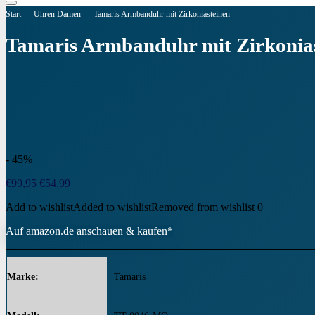
Start
Uhren Damen
Tamaris Armbanduhr mit Zirkoniasteinen
Tamaris Armbanduhr mit Zirkonia
- 45%
Ursprünglicher
Aktueller
€
99,95
€
54,99
Preis
Preis
Add to wishlist
Added to wishlist
Removed from wishlist
0
war:
ist:
€99,95
€54,99.
Auf amazon.de anschauen & kaufen*
Marke
Tamaris