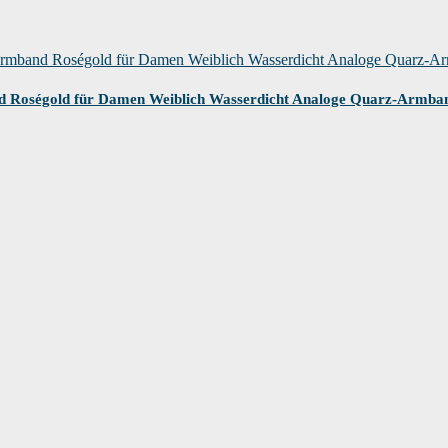
Gurt
Roségold für Damen Weiblich Wasserdicht Analoge Quarz-Armba
dest du die Garantieinformationen auf der Webseite des Herstellers. Wenn dies
eses Produkt zu erhalten. Möglicherweise findest du auch Garantieinformatione