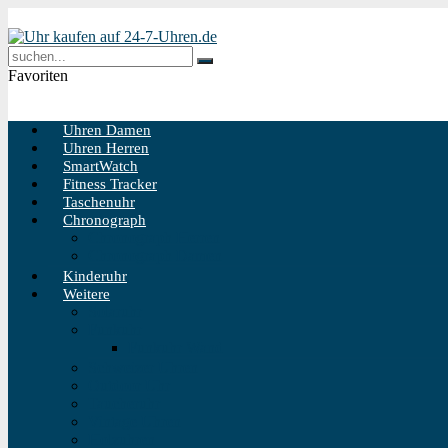
Favoriten
Uhren Damen
Uhren Herren
SmartWatch
Fitness Tracker
Taschenuhr
Chronograph
Chronograph Herren
Chronograph Damen
Kinderuhr
Weitere
Solaruhr
Funkuhr
Funkuhr Wand
Schweizer Uhren
Outdoor Uhr
Taucheruhr
Vintage Uhren
Holzuhren