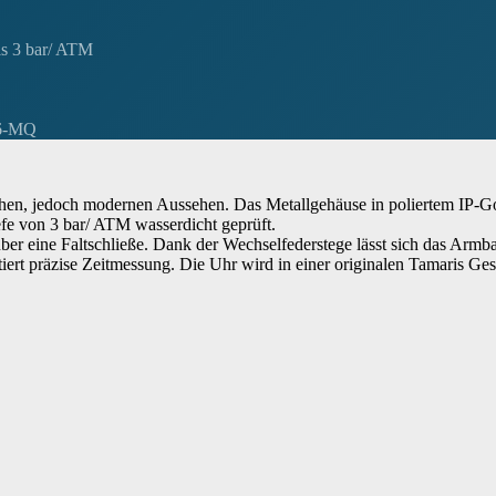
is 3 bar/ ATM
46-MQ
hen, jedoch modernen Aussehen. Das Metallgehäuse in poliertem IP-Go
iefe von 3 bar/ ATM wasserdicht geprüft.
 über eine Faltschließe. Dank der Wechselfederstege lässt sich das Arm
ntiert präzise Zeitmessung. Die Uhr wird in einer originalen Tamaris Ge