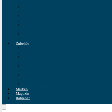
Fliegeruhren
Bahnhofsuhr
Einzeigeruhr
Wecker
Standuhr
Tischuhr
Wanduhr
Wasserdichte Uhr
Golduhren
Zubehör
Uhrenbeweger
Uhrenarmband
Uhrmacherwerkzeug
Uhrenrolle
Uhrenetui
Uhrenhalter
Uhren Reiseetui
Uhren Reinigungsset
Uhren Reparatur Set
Marken
Magazin
Ratgeber