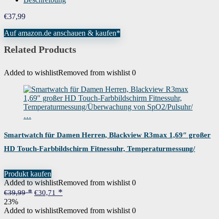
€
37,99
Auf amazon.de anschauen & kaufen*
Related Products
Added to wishlist
Removed from wishlist
0
Smartwatch für Damen Herren, Blackview R3max 1,69″ großer
HD Touch-Farbbildschirm Fitnessuhr, Temperaturmessung/
Überwachung von SpO2/Pulsuhr/…
Produkt kaufen
Added to wishlist
Removed from wishlist
0
Ursprünglicher
Aktueller
€
39,99
€
30,71
Preis
Preis
23%
war:
ist:
Added to wishlist
Removed from wishlist
0
€39,99
€30,71.