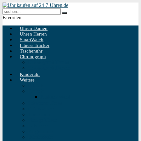
Favoriten
Uhren Damen
Uhren Herren
SmartWatch
Fitness Tracker
Taschenuhr
Chronograph
Chronograph Herren
Chronograph Damen
Kinderuhr
Weitere
Solaruhr
Funkuhr
Funkuhr Wand
Schweizer Uhren
Outdoor Uhr
Taucheruhr
Vintage Uhren
Holzuhren
Fliegeruhren
Bahnhofsuhr