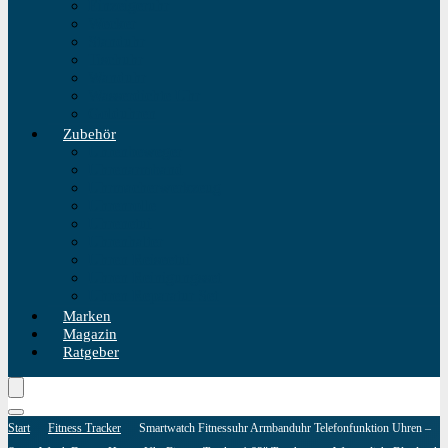
Einzeigeruhr
Wecker
Standuhr
Tischuhr
Wanduhr
Wasserdichte Uhr
Golduhren
Zubehör
Uhrenbeweger
Uhrenarmband
Uhrmacherwerkzeug
Uhrenrolle
Uhrenetui
Uhrenhalter
Uhren Reiseetui
Uhren Reinigungsset
Uhren Reparatur Set
Marken
Magazin
Ratgeber
Start
Fitness Tracker
Smartwatch Fitnessuhr Armbanduhr Telefonfunktion Uhren –