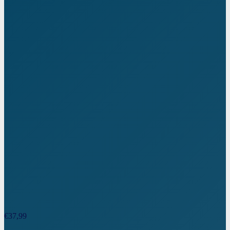
€
37,99