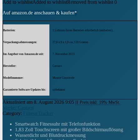
Add to wishlist
Added to wishlist
Removed from wishlist
0
Auf amazon.de anschauen & kaufen*
Batterien
1 Lithium-Ionen Batterien erforderlich (enthalten).
Verpackungsabmessungen
27,8 x 9 x 1,9 cm, 120 Gramm
Im Angebot von Amazon.de seit
7. November 2023
Hersteller
Cantaos
Modellnummer
Montre Connectée
Garantierte Software-Updates bis
unbekannt
Aktualisiert am 8. August 2026 9:05
II Preis inkl. 19% MwSt.
Marke: Cantaos
Category:
Fitness Tracker
Smartwatch Fitnessuhr mit Telefonfunktion
1,83 Zoll Touchscreen mit großer Bildschirmauflösung
Wasserdicht und Blutdruckmessung