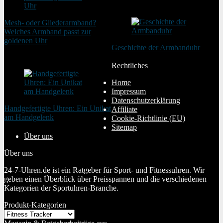
21. Februar 2025
Mesh- oder Gliederarmband?
Welches Armband passt zur
goldenen Uhr
Geschichte der Armbanduhr
20. August 2025
20. Januar 2024
Rechtliches
Home
Impressum
Datenschutzerklärung
Handgefertigte Uhren: Ein Unikat
Affiliate
am Handgelenk
Cookie-Richtlinie (EU)
20. Januar 2024
Sitemap
Über uns
Über uns
24-7-Uhren.de ist ein Ratgeber für Sport- und Fitnessuhren. Wir
geben einen Überblick über Preisspannen und die verschiedenen
Kategorien der Sportuhren-Branche.
Produkt-Kategorien