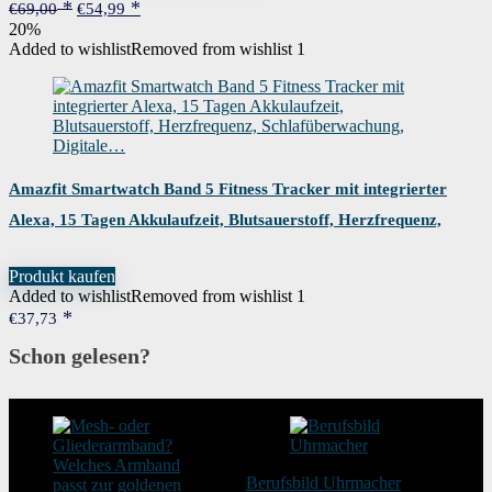
Ursprünglicher
Aktueller
€
69,00
€
54,99
Preis
Preis
20%
war:
ist:
Added to wishlist
Removed from wishlist
1
€69,00
€54,99.
Amazfit Smartwatch Band 5 Fitness Tracker mit integrierter
Alexa, 15 Tagen Akkulaufzeit, Blutsauerstoff, Herzfrequenz,
Schlafüberwachung, Digitale…
Produkt kaufen
Added to wishlist
Removed from wishlist
1
€
37,73
Schon gelesen?
Berufsbild Uhrmacher