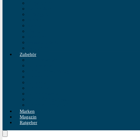
Fliegeruhren
Bahnhofsuhr
Einzeigeruhr
Wecker
Standuhr
Tischuhr
Wanduhr
Wasserdichte Uhr
Golduhren
Zubehör
Uhrenbeweger
Uhrenarmband
Uhrmacherwerkzeug
Uhrenrolle
Uhrenetui
Uhrenhalter
Uhren Reiseetui
Uhren Reinigungsset
Uhren Reparatur Set
Marken
Magazin
Ratgeber