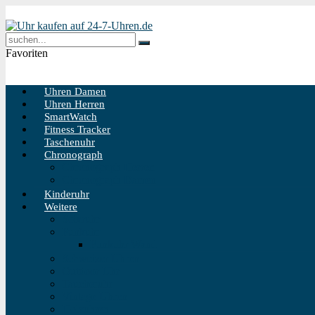
Favoriten
Uhren Damen
Uhren Herren
SmartWatch
Fitness Tracker
Taschenuhr
Chronograph
Chronograph Herren
Chronograph Damen
Kinderuhr
Weitere
Solaruhr
Funkuhr
Funkuhr Wand
Schweizer Uhren
Outdoor Uhr
Taucheruhr
Vintage Uhren
Holzuhren