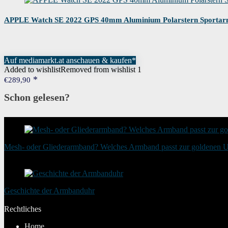
APPLE Watch SE 2022 GPS 40mm Aluminium Polarstern Sporta
Auf mediamarkt.at anschauen & kaufen*
Added to wishlist
Removed from wishlist
1
€
289,90
Schon gelesen?
Mesh- oder Gliederarmband? Welches Armband passt zur goldenen 
20. August 2025
Geschichte der Armbanduhr
20. Januar 2024
Rechtliches
Home