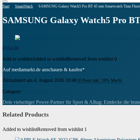
Start
SmartWatch
SAMSUNG Galaxy Watch5 Pro BT 45 mm Smartwatch Titan Fluorka
SAMSUNG Galaxy Watch5 Pro BT 4
€
354,00
Add to wishlist
Added to wishlist
Removed from wishlist
0
Auf mediamarkt.de anschauen & kaufen*
Aktualisiert am 4. August 2026 10:48
II Preis inkl. 19% MwSt.
SAMSUNG
Category:
SmartWatch
Dein vielseitiger Power-Partner für Sport & Alltag: Entdecke die br
Related Products
Added to wishlist
Removed from wishlist
1