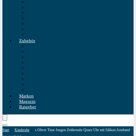
Einzeigeruhr
Wecker
Standuhr
Tischuhr
Wanduhr
Wasserdichte Uhr
Golduhren
Zubehör
Uhrenbeweger
Uhrenarmband
Uhrmacherwerkzeug
Uhrenrolle
Uhrenetui
Uhrenhalter
Uhren Reiseetui
Uhren Reinigungsset
Uhren Reparatur Set
Marken
Magazin
Ratgeber
Start
Kinderuhr
s.Oliver Time Jungen Zeitlernuhr Quarz Uhr mit Silikon Armband