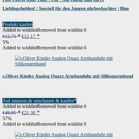
Lieblingshelden! | Speziell für den Jungen uhrbeobachter | Blue
Blau -Einheitsgröße
Produkt kaufen
Added to wishlist
Removed from wishlist
0
Ursprünglicher
Aktueller
€
12,75
€
12,17
Preis
Preis
5%
war:
ist:
Added to wishlist
Removed from wishlist
0
€12,75
€12,17.
s.Oliver Kinder Analog Quarz Armbanduhr mit Silikonarmband
Auf amazon.de anschauen & kaufen*
Added to wishlist
Removed from wishlist
0
Ursprünglicher
Aktueller
€
49,95
€
21,30
Preis
Preis
57%
war:
ist:
Added to wishlist
Removed from wishlist
0
€49,95
€21,30.