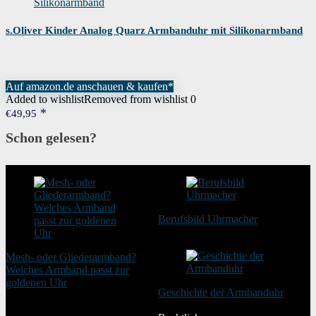
s.Oliver Kinder Analog Quarz Armbanduhr mit Silikonarmband
Auf amazon.de anschauen & kaufen*
Added to wishlist
Removed from wishlist
0
€
49,95
Schon gelesen?
Berufsbild Uhrmacher
21. Februar 2025
Mesh- oder Gliederarmband?
Welches Armband passt zur
goldenen Uhr
Geschichte der Armbanduhr
20. August 2025
20. Januar 2024