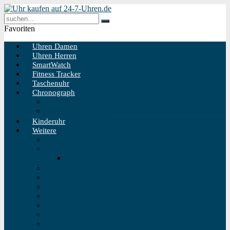
Favoriten
Uhren Damen
Uhren Herren
SmartWatch
Fitness Tracker
Taschenuhr
Chronograph
Chronograph Herren
Chronograph Damen
Kinderuhr
Weitere
Solaruhr
Funkuhr
Funkuhr Wand
Schweizer Uhren
Outdoor Uhr
Taucheruhr
Vintage Uhren
Holzuhren
Fliegeruhren
Bahnhofsuhr