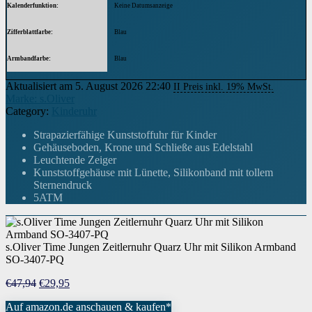
Kalenderfunktion
Keine Datumsanzeige
Zifferblattfarbe
Blau
Armbandfarbe
Blau
Aktualisiert am 5. August 2026 22:40
II Preis inkl. 19% MwSt.
Breite des Armbands
14 Millimeter
Marke: s.Oliver
Category:
Kinderuhr
Armbandmaterial
Silikon
Strapazierfähige Kunststoffuhr für Kinder
Modell
SO-3407-PQ
Gehäuseboden, Krone und Schließe aus Edelstahl
Leuchtende Zeiger
Höhe des Gehäuses
10 Millimeter
Kunststoffgehäuse mit Lünette, Silikonband mit tollem
Sternendruck
Gehäusegröße
Small
5ATM
Gehäusedurchmesser
30 Millimeter
Gehäusematerial
Sonstige
s.Oliver Time Jungen Zeitlernuhr Quarz Uhr mit Silikon Armband
SO-3407-PQ
Verschluss
Dornschließe
Ursprünglicher
Aktueller
€
47,94
€
29,95
Preis
Preis
Anzeige
Zeitlernuhr
Auf amazon.de anschauen & kaufen*
war:
ist: