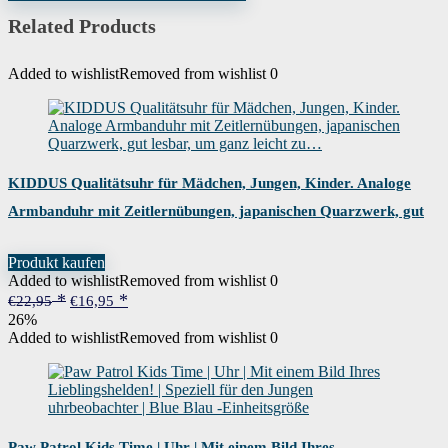
€47,94
€29,95.
Glas
Kunststoff
Related Products
Form des Gehäuses
Rund
Added to wishlist
Removed from wishlist
0
Modelljahr
2017
Artikelnummer
SO-3407-PQ
Garantiebezeichnung
2 Jahre
KIDDUS Qualitätsuhr für Mädchen, Jungen, Kinder. Analoge
Armbanduhr mit Zeitlernübungen, japanischen Quarzwerk, gut
lesbar, um ganz leicht zu…
Produkt kaufen
Added to wishlist
Removed from wishlist
0
Ursprünglicher
Aktueller
€
22,95
€
16,95
Preis
Preis
26%
war:
ist:
Added to wishlist
Removed from wishlist
0
€22,95
€16,95.
Paw Patrol Kids Time | Uhr | Mit einem Bild Ihres