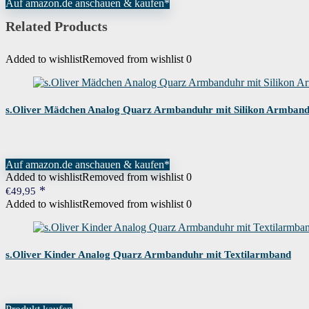
Auf amazon.de anschauen & kaufen*
Höhe des Gehäuses
9 cm
Related Products
Gehäusedurchmesser
32 Millimeter
Added to wishlist
Removed from wishlist
0
Gehäusematerial
Alloy
s.Oliver Mädchen Analog Quarz Armbanduhr mit Silikon Armban
Verschluss
Dornschließe
Anzeige
Analog
Auf amazon.de anschauen & kaufen*
Added to wishlist
Removed from wishlist
0
€
49,95
Glas
Mineral Glas
Added to wishlist
Removed from wishlist
0
Form des Gehäuses
Rund
s.Oliver Kinder Analog Quarz Armbanduhr mit Textilarmband
Artikelnummer
SO-3176-LQ