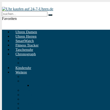
Favoriten
Uhren Damen
Uhren Herren
SmartWatch
Fitness Tracker
Taschenuhr
Chronograph
Chronograph Herren
Chronograph Damen
Kinderuhr
Weitere
Solaruhr
Funkuhr
Funkuhr Wand
Schweizer Uhren
Outdoor Uhr
Taucheruhr
Vintage Uhren
Holzuhren