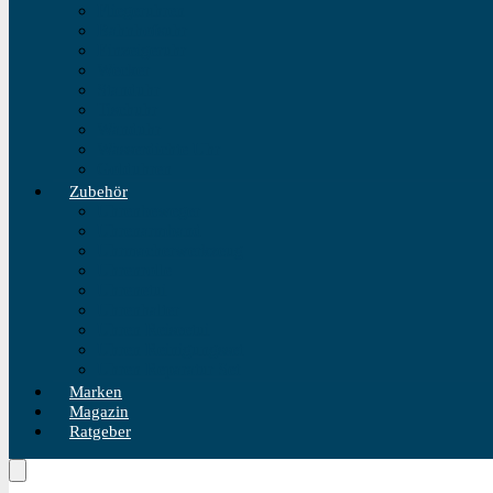
Fliegeruhren
Bahnhofsuhr
Einzeigeruhr
Wecker
Standuhr
Tischuhr
Wanduhr
Wasserdichte Uhr
Golduhren
Zubehör
Uhrenbeweger
Uhrenarmband
Uhrmacherwerkzeug
Uhrenrolle
Uhrenetui
Uhrenhalter
Uhren Reiseetui
Uhren Reinigungsset
Uhren Reparatur Set
Marken
Magazin
Ratgeber