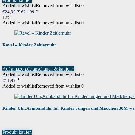
Produkt kaufen
Wenn dieses Produkt von Amazon verkau
Garantie
Added to wishlist
Removed from wishlist
0
Sie sich bitte direkt an den Verkäufer
Ursprünglicher
Aktueller
€
24,99
€
21,99
Preis
Preis
12%
war:
ist:
Added to wishlist
Removed from wishlist
0
€24,99
€21,99.
Ravel – Kinder Zeitlernuhr
Auf amazon.de anschauen & kaufen*
Added to wishlist
Removed from wishlist
0
€
11,99
Added to wishlist
Removed from wishlist
0
Kinder Uhr,Armbanduhr für Kinder Jungen und Mädchen,30M wass
Produkt kaufen