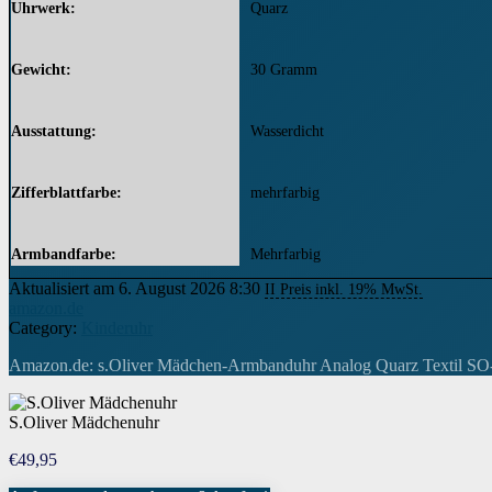
Uhrwerk
Quarz
Gewicht
30 Gramm
Ausstattung
Wasserdicht
Zifferblattfarbe
mehrfarbig
Armbandfarbe
Mehrfarbig
Aktualisiert am 6. August 2026 8:30
II Preis inkl. 19% MwSt.
amazon.de
Breite des Armbands
16 Millimeter
Category:
Kinderuhr
Amazon.de: s.Oliver Mädchen-Armbanduhr Analog Quarz Textil SO-3
Armbandmaterial
Textil
S.Oliver Mädchenuhr
Modell
SO-3176-LQ
€
49,95