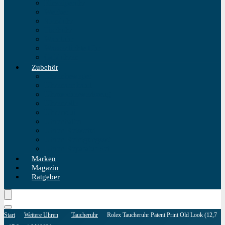
Einzeigeruhr
Wecker
Standuhr
Tischuhr
Wanduhr
Wasserdichte Uhr
Golduhren
Zubehör
Uhrenbeweger
Uhrenarmband
Uhrmacherwerkzeug
Uhrenrolle
Uhrenetui
Uhrenhalter
Uhren Reiseetui
Uhren Reinigungsset
Uhren Reparatur Set
Marken
Magazin
Ratgeber
Start
Weitere Uhren
Taucheruhr
Rolex Taucheruhr Patent Print Old Look (12,7