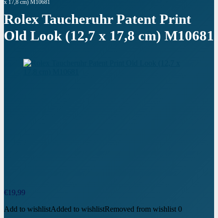
x 17,8 cm) M10681
Rolex Taucheruhr Patent Print
Old Look (12,7 x 17,8 cm) M10681
€
19,99
Add to wishlist
Added to wishlist
Removed from wishlist
0