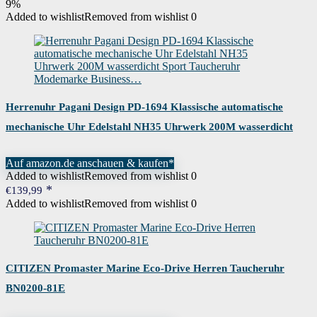
Preis
Preis
9%
war:
ist:
Added to wishlist
Removed from wishlist
0
€69,90
€63,95.
Herrenuhr Pagani Design PD-1694 Klassische automatische
mechanische Uhr Edelstahl NH35 Uhrwerk 200M wasserdicht
Sport Taucheruhr Modemarke Business…
Auf amazon.de anschauen & kaufen*
Added to wishlist
Removed from wishlist
0
€
139,99
Added to wishlist
Removed from wishlist
0
CITIZEN Promaster Marine Eco-Drive Herren Taucheruhr
BN0200-81E