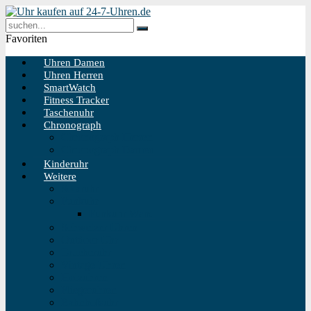
Favoriten
Uhren Damen
Uhren Herren
SmartWatch
Fitness Tracker
Taschenuhr
Chronograph
Chronograph Herren
Chronograph Damen
Kinderuhr
Weitere
Solaruhr
Funkuhr
Funkuhr Wand
Schweizer Uhren
Outdoor Uhr
Taucheruhr
Vintage Uhren
Holzuhren
Fliegeruhren
Bahnhofsuhr