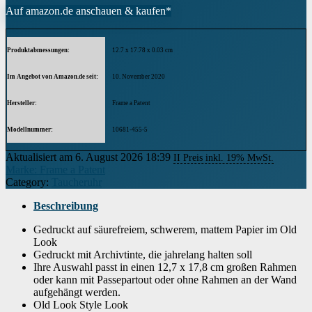
Auf amazon.de anschauen & kaufen*
Produktabmessungen
12.7 x 17.78 x 0.03 cm
Im Angebot von Amazon.de seit
10. November 2020
Hersteller
Frame a Patent
Modellnummer
10681-455-5
Aktualisiert am 6. August 2026 18:39
II Preis inkl. 19% MwSt.
Marke: Frame a Patent
Category:
Taucheruhr
Beschreibung
Gedruckt auf säurefreiem, schwerem, mattem Papier im Old
Look
Gedruckt mit Archivtinte, die jahrelang halten soll
Ihre Auswahl passt in einen 12,7 x 17,8 cm großen Rahmen
oder kann mit Passepartout oder ohne Rahmen an der Wand
aufgehängt werden.
Old Look Style Look