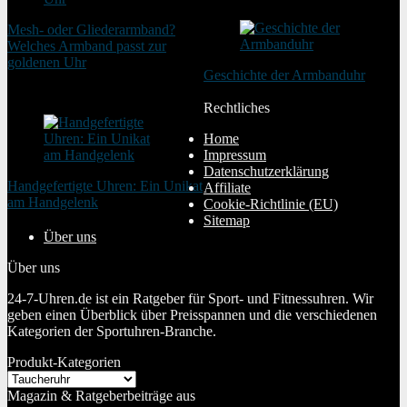
Mesh- oder Gliederarmband?
Welches Armband passt zur
goldenen Uhr
Geschichte der Armbanduhr
20. August 2025
20. Januar 2024
Rechtliches
Home
Impressum
Datenschutzerklärung
Handgefertigte Uhren: Ein Unikat
Affiliate
am Handgelenk
Cookie-Richtlinie (EU)
20. Januar 2024
Sitemap
Über uns
Über uns
24-7-Uhren.de ist ein Ratgeber für Sport- und Fitnessuhren. Wir
geben einen Überblick über Preisspannen und die verschiedenen
Kategorien der Sportuhren-Branche.
Produkt-Kategorien
Magazin & Ratgeberbeiträge aus