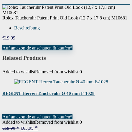
Rolex Taucheruhr Patent Print Old Look (12,7 x 17,8 cm) M10681
Beschreibung
€
19,99
Auf amazon.de anschauen & kaufen*
Related Products
Added to wishlist
Removed from wishlist
0
REGENT Herren Taucheruhr Ø 40 mm F-1028
Auf amazon.de anschauen & kaufen*
Added to wishlist
Removed from wishlist
0
Ursprünglicher
Aktueller
€
69,90
€
63,95