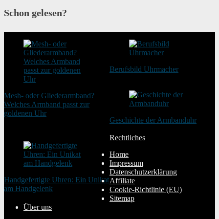
Schon gelesen?
Berufsbild Uhrmacher
21. Februar 2025
Mesh- oder Gliederarmband?
Welches Armband passt zur
goldenen Uhr
Geschichte der Armbanduhr
20. August 2025
20. Januar 2024
Rechtliches
Home
Impressum
Datenschutzerklärung
Handgefertigte Uhren: Ein Unikat
Affiliate
am Handgelenk
Cookie-Richtlinie (EU)
20. Januar 2024
Sitemap
Über uns