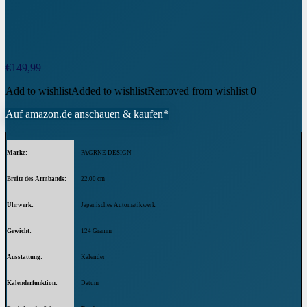
€
149,99
Add to wishlist
Added to wishlist
Removed from wishlist
0
Auf amazon.de anschauen & kaufen*
Marke
PAGRNE DESIGN
Breite des Armbands
22.00 cm
Uhrwerk
Japanisches Automatikwerk
Gewicht
124 Gramm
Ausstattung
Kalender
Kalenderfunktion
Datum