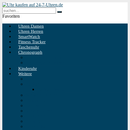
Favoriten
Uhren Damen
Uhren Herren
SmartWatch
Fitness Tracker
Taschenuhr
Chronograph
Chronograph Herren
Chronograph Damen
Kinderuhr
Weitere
Solaruhr
Funkuhr
Funkuhr Wand
Schweizer Uhren
Outdoor Uhr
Taucheruhr
Vintage Uhren
Holzuhren
Fliegeruhren
Bahnhofsuhr