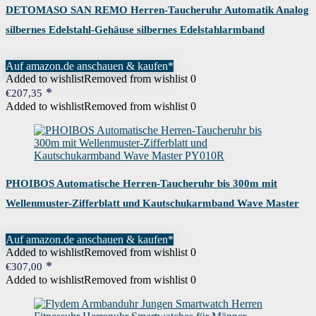
DETOMASO SAN REMO Herren-Taucheruhr Automatik Analog
silbernes Edelstahl-Gehäuse silbernes Edelstahlarmband
schwarzes Zifferblatt D05-01-01
Auf amazon.de anschauen & kaufen*
Added to wishlist
Removed from wishlist
0
€
207,35
Added to wishlist
Removed from wishlist
0
PHOIBOS Automatische Herren-Taucheruhr bis 300m mit
Wellenmuster-Zifferblatt und Kautschukarmband Wave Master
PY010R
Auf amazon.de anschauen & kaufen*
Added to wishlist
Removed from wishlist
0
€
307,00
Added to wishlist
Removed from wishlist
0