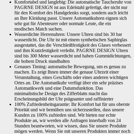
Komfortabel und langlebig: Die automatische Taucheruhr von
Glas
Saphirglas
PAGRNE DESIGN ist aus Edelstahl gefertigt, der nicht nur
für den Komfort des Handgelenks sorgt, sondern auch leicht
Form des Gehäuses
Rund
an Ihre Kleidung passt. Unsere Automatikuhren eignen sich
sehr gut für Abenteurer oder normale Leute, die ein
Artikelnummer
PG-1675
modisches Match suchen.
Wasserdichte Herrenuhren: Unsere Uhren sind bis 30 bar
Wenn dieses Produkt von Amazon verkauft wird, finden Sie die
wasserdicht. Die Uhr ist mit einem synthetischen Saphirglas
Garantieinformationen auf der Webseite des Herstellers. Wenn dieses Produkt
von einer anderen Partei verkauft wird, wenden Sie sich bitte direkt an den
ausgestattet, das die Verschleißfestigkeit des Glases verbessert
Garantie
Verkäufer, um Garantieinformationen für dieses Produkt zu erhalten.
und ihm Kratzfestigkeit verleiht. PAGRNE DESIGN Uhren
Möglicherweise finden Sie auch Garantieinformationen auf der Webseite des
Herstellers.
sind bis 300 Meter wasserdicht und haben Gummidichtungen,
die hohem Druck standhalten
Genaues Timing: automatische Bewegung, um es genau zu
machen. Es zeigt Ihnen immer die genaue Uhrzeit einer
Veranstaltung, eines Geschäfts oder eines anderen wichtigen
Ortes an. Die Automatikuhr verfügt über ein sehr präzises
Automatikwerk und eine Datumsfunktion. Das
minimalistische Design des Zifferblatts macht das
Erscheinungsbild der Uhr prägnanter und raffinierter
100% Zufriedenheitsgarantie: Ihr Komfort hat für uns oberste
Priorität und wir bemühen uns sicherzustellen, dass unsere
Kunden zu 100% zufrieden sind. Wir bieten nur echte
Produkte an, wir werden alle Anfragen innerhalb von 24
Stunden beantworten, wir wissen, dass Sie unsere Produkte
mögen werden. Wenn Sie mit unseren Produkten immer noch