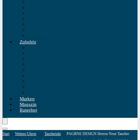
Einzeigeruhr
Wecker
Standuhr
Tischuhr
Wanduhr
Wasserdichte Uhr
Golduhren
Zubehör
Uhrenbeweger
Uhrenarmband
Uhrmacherwerkzeug
Uhrenrolle
Uhrenetui
Uhrenhalter
Uhren Reiseetui
Uhren Reinigungsset
Uhren Reparatur Set
Marken
Magazin
Ratgeber
Start
Weitere Uhren
Taucheruhr
PAGRNE DESIGN Herren Neue Taucher