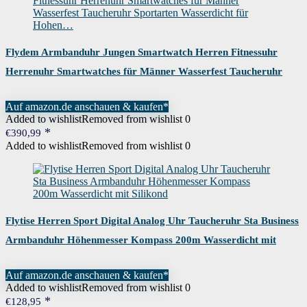
Flydem Armbanduhr Jungen Smartwatch Herren Fitnessuhr
Herrenuhr Smartwatches für Männer Wasserfest Taucheruhr
Sportarten Wasserdicht für Hohen…
Auf amazon.de anschauen & kaufen*
Added to wishlist
Removed from wishlist
0
€
390,99
Added to wishlist
Removed from wishlist
0
Flytise Herren Sport Digital Analog Uhr Taucheruhr Sta Business
Armbanduhr Höhenmesser Kompass 200m Wasserdicht mit
Silikond
Auf amazon.de anschauen & kaufen*
Added to wishlist
Removed from wishlist
0
€
128,95