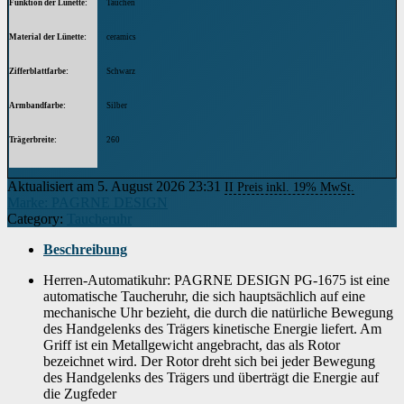
Funktion der Lünette
Tauchen
Material der Lünette
ceramics
Zifferblattfarbe
Schwarz
Armbandfarbe
Silber
Trägerbreite
260
Modell
PG-1675
Aktualisiert am 5. August 2026 23:31
II Preis inkl. 19% MwSt.
Marke: PAGRNE DESIGN
Armbandmaterial
Edelstahl
Category:
Taucheruhr
Höhe des Gehäuses
15.00 cm
Beschreibung
Gehäusedurchmesser
Herren-Automatikuhr: PAGRNE DESIGN PG-1675 ist eine
45.00 cm
automatische Taucheruhr, die sich hauptsächlich auf eine
mechanische Uhr bezieht, die durch die natürliche Bewegung
Gehäusematerial
Gummi
des Handgelenks des Trägers kinetische Energie liefert. Am
Griff ist ein Metallgewicht angebracht, das als Rotor
Verschluss
Klappbare Sicherheitsschnalle
bezeichnet wird. Der Rotor dreht sich bei jeder Bewegung
des Handgelenks des Trägers und überträgt die Energie auf
Anzeige
Analog
die Zugfeder