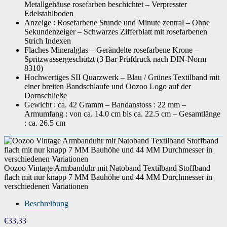
Metallgehäuse rosefarben beschichtet – Verpresster
Verschluss
Dornschließe
Edelstahlboden
Anzeige : Rosefarbene Stunde und Minute zentral – Ohne
Anzeige
Analog
Sekundenzeiger – Schwarzes Zifferblatt mit rosefarbenen
Strich Indexen
Glas
Mineral Glas
Flaches Mineralglas – Gerändelte rosefarbene Krone –
Spritzwassergeschützt (3 Bar Prüfdruck nach DIN-Norm
Form des Gehäuses
Rund
8310)
Hochwertiges SII Quarzwerk – Blau / Grünes Textilband mit
Artikelnummer
C6933
einer breiten Bandschlaufe und Oozoo Logo auf der
Dornschließe
Wenn dieses Produkt von Amazon verkauft wird, finden Sie die
Gewicht : ca. 42 Gramm – Bandanstoss : 22 mm –
Garantieinformationen auf der Webseite des Herstellers. Wenn dieses
Produkt von einer anderen Partei verkauft wird, wenden Sie sich
Armumfang : von ca. 14.0 cm bis ca. 22.5 cm – Gesamtlänge
Garantie
bitte direkt an den Verkäufer, um Garantieinformationen für dieses
Produkt zu erhalten. Möglicherweise finden Sie auch
: ca. 26.5 cm
Garantieinformationen auf der Webseite des Herstellers.
Oozoo Vintage Armbanduhr mit Natoband Textilband Stoffband
flach mit nur knapp 7 MM Bauhöhe und 44 MM Durchmesser in
verschiedenen Variationen
Beschreibung
€
33,33