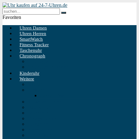
Favoriten
Uhren Damen
Uhren Herren
SmartWatch
Fitness Tracker
Taschenuhr
Chronograph
Chronograph Herren
Chronograph Damen
Kinderuhr
Weitere
Solaruhr
Funkuhr
Funkuhr Wand
Schweizer Uhren
Outdoor Uhr
Taucheruhr
Vintage Uhren
Holzuhren
Fliegeruhren
Bahnhofsuhr