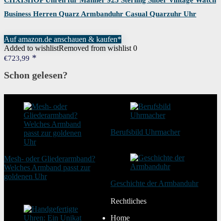
CHXISHOP Uhren für Männer 925 Sterling Silber Vintage Watch
Business Herren Quarz Armbanduhr Casual Quarzuhr Uhr
Auf amazon.de anschauen & kaufen*
Added to wishlist
Removed from wishlist
0
€
723,99
Schon gelesen?
Berufsbild Uhrmacher
21. Februar 2025
Mesh- oder Gliederarmband?
Welches Armband passt zur
goldenen Uhr
Geschichte der Armbanduhr
20. August 2025
20. Januar 2024
Rechtliches
Home