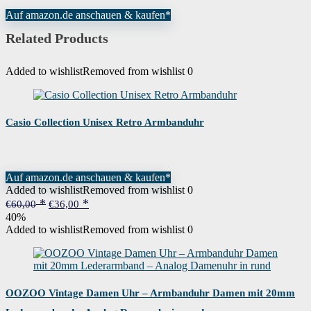
Auf amazon.de anschauen & kaufen*
Related Products
Added to wishlist
Removed from wishlist
0
Casio Collection Unisex Retro Armbanduhr
Auf amazon.de anschauen & kaufen*
Added to wishlist
Removed from wishlist
0
Ursprünglicher
Aktueller
€
60,00
€
36,00
Preis
Preis
40%
war:
ist:
Added to wishlist
Removed from wishlist
0
€60,00
€36,00.
OOZOO Vintage Damen Uhr – Armbanduhr Damen mit 20mm