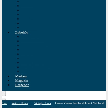
Einzeigeruhr
Wecker
Standuhr
Tischuhr
Wanduhr
Wasserdichte Uhr
Golduhren
Zubehör
Uhrenbeweger
Uhrenarmband
Uhrmacherwerkzeug
Uhrenrolle
Uhrenetui
Uhrenhalter
Uhren Reiseetui
Uhren Reinigungsset
Uhren Reparatur Set
Marken
Magazin
Ratgeber
Start
Weitere Uhren
Vintage Uhren
Oozoo Vintage Armbanduhr mit Natoband