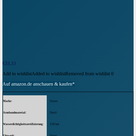
€
33,33
Add to wishlist
Added to wishlist
Removed from wishlist
0
Auf amazon.de anschauen & kaufen*
Marke
Oozoo
Armbandmaterial
Textil
Wasserdichtigkeitszertifizierung
3.00 bar
Uhrwerk
Quarz