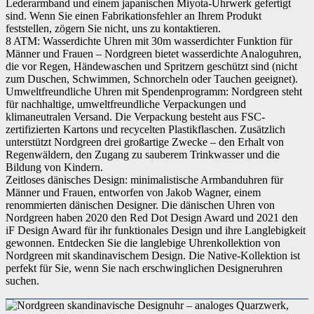
Lederarmband und einem japanischen Miyota-Uhrwerk gefertigt
Garantieinformationen auf der Webseite des Herstellers. Wenn dieses
sind. Wenn Sie einen Fabrikationsfehler an Ihrem Produkt
Produkt von einer anderen Partei verkauft wird, wende dich bitte
Garantie
direkt an den Verkäufer, um Garantieinformationen für dieses
feststellen, zögern Sie nicht, uns zu kontaktieren.
Produkt zu erhalten. Möglicherweise findest du auch
Garantieinformationen auf der Webseite des Herstellers.
8 ATM: Wasserdichte Uhren mit 30m wasserdichter Funktion für
Männer und Frauen – Nordgreen bietet wasserdichte Analoguhren,
die vor Regen, Händewaschen und Spritzern geschützt sind (nicht
zum Duschen, Schwimmen, Schnorcheln oder Tauchen geeignet).
Umweltfreundliche Uhren mit Spendenprogramm: Nordgreen steht
für nachhaltige, umweltfreundliche Verpackungen und
klimaneutralen Versand. Die Verpackung besteht aus FSC-
zertifizierten Kartons und recycelten Plastikflaschen. Zusätzlich
unterstützt Nordgreen drei großartige Zwecke – den Erhalt von
Regenwäldern, den Zugang zu sauberem Trinkwasser und die
Bildung von Kindern.
Zeitloses dänisches Design: minimalistische Armbanduhren für
Männer und Frauen, entworfen von Jakob Wagner, einem
renommierten dänischen Designer. Die dänischen Uhren von
Nordgreen haben 2020 den Red Dot Design Award und 2021 den
iF Design Award für ihr funktionales Design und ihre Langlebigkeit
gewonnen. Entdecken Sie die langlebige Uhrenkollektion von
Nordgreen mit skandinavischem Design. Die Native-Kollektion ist
perfekt für Sie, wenn Sie nach erschwinglichen Designeruhren
suchen.