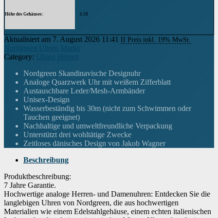
Höhe des Gehäuses
6.38
Armbandmaterial
Leder
Aktualisiert am 7. August 2026 11:41
II Preis inkl. 19% MwSt.
Nordgreen Uhren Marke
Trägerbreite
Unisex
Category:
Uhren Herren
Breite des Armbands
18 Millimeter
Nordgreen Skandinavische Designuhr
Analoge Quarzwerk Uhr mit weißem Zifferblatt
Armbandfarbe
Grau
Austauschbare Leder/Mesh-Armbänder
Unisex-Design
Zifferblattfarbe
Wasserbeständig bis 30m (nicht zum Schwimmen oder
weiß
Tauchen geeignet)
Nachhaltige und umweltfreundliche Verpackung
Material der Lünette
Edelstahl
Unterstützt drei wohltätige Zwecke
Zeitloses dänisches Design von Jakob Wagner
Ausstattung
Wasserdicht
Beschreibung
Gewicht
50 Gramm
Produktbeschreibung:
Uhrwerk
Japanisches Quarzwerk
7 Jahre Garantie.
Hochwertige analoge Herren- und Damenuhren: Entdecken Sie die
Wasserdichtigkeitszertifizierung
3.00 atmosphere
langlebigen Uhren von Nordgreen, die aus hochwertigen
Materialien wie einem Edelstahlgehäuse, einem echten italienischen
Wenn dieses Produkt von Amazon verkauft wird, findest du die