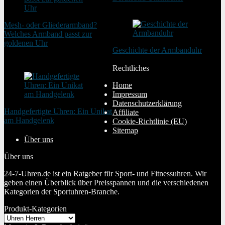
21. Februar 2025
Mesh- oder Gliederarmband?
Welches Armband passt zur
goldenen Uhr
Geschichte der Armbanduhr
20. August 2025
20. Januar 2024
Rechtliches
Home
Impressum
Datenschutzerklärung
Handgefertigte Uhren: Ein Unikat
Affiliate
am Handgelenk
Cookie-Richtlinie (EU)
20. Januar 2024
Sitemap
Über uns
Über uns
24-7-Uhren.de ist ein Ratgeber für Sport- und Fitnessuhren. Wir
geben einen Überblick über Preisspannen und die verschiedenen
Kategorien der Sportuhren-Branche.
Produkt-Kategorien