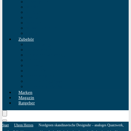
Einzeigeruhr
Wecker
Standuhr
Tischuhr
Wanduhr
Wasserdichte Uhr
Golduhren
Zubehör
Uhrenbeweger
Uhrenarmband
Uhrmacherwerkzeug
Uhrenrolle
Uhrenetui
Uhrenhalter
Uhren Reiseetui
Uhren Reinigungsset
Uhren Reparatur Set
Marken
Magazin
Ratgeber
Start
Uhren Herren
Nordgreen skandinavische Designuhr – analoges Quarzwerk,