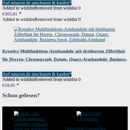
Auf amazon.de anschauen & kaufen*
Added to wishlist
Removed from wishlist
0
€
305,81
Added to wishlist
Removed from wishlist
0
Kreative Multifunktions-Armbanduhr mit drehbarem Zifferblatt
für Herren, Chronograph, Datum, Quarz-Armbanduhr, Business-
Sport, Edelstahl-Armband
Auf amazon.de anschauen & kaufen*
Added to wishlist
Removed from wishlist
0
€
59,95
Schon gelesen?
Berufsbild Uhrmacher