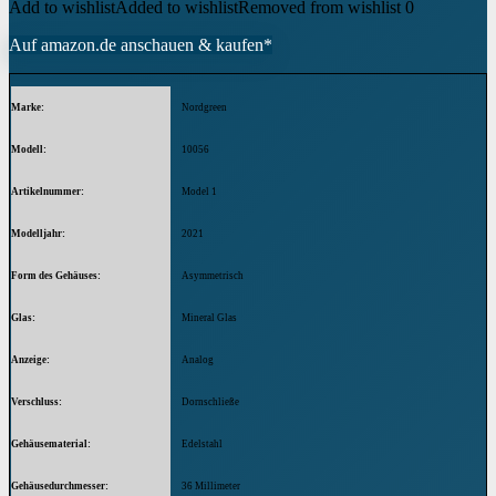
Add to wishlist
Added to wishlist
Removed from wishlist
0
Auf amazon.de anschauen & kaufen*
Marke
Nordgreen
Modell
10056
Artikelnummer
Model 1
Modelljahr
2021
Form des Gehäuses
Asymmetrisch
Glas
Mineral Glas
Anzeige
Analog
Verschluss
Dornschließe
Gehäusematerial
Edelstahl
Gehäusedurchmesser
36 Millimeter