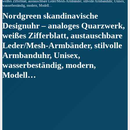
weißes Zifferblatt, austauschbare Leder/Mesh-Armbänder, stilvolle Armbanduhr, Unisex,
wasserbeständig, modern, Modell…
Nordgreen skandinavische
Designuhr – analoges Quarzwerk,
weißes Zifferblatt, austauschbare
Leder/Mesh-Armbänder, stilvolle
Armbanduhr, Unisex,
wasserbeständig, modern,
Modell…