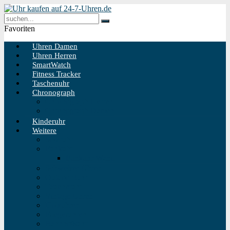
Favoriten
Uhren Damen
Uhren Herren
SmartWatch
Fitness Tracker
Taschenuhr
Chronograph
Chronograph Herren
Chronograph Damen
Kinderuhr
Weitere
Solaruhr
Funkuhr
Funkuhr Wand
Schweizer Uhren
Outdoor Uhr
Taucheruhr
Vintage Uhren
Holzuhren
Fliegeruhren
Bahnhofsuhr