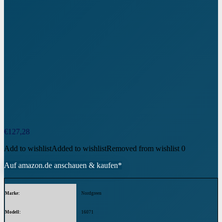
€
127,28
Add to wishlist
Added to wishlist
Removed from wishlist
0
Auf amazon.de anschauen & kaufen*
Marke
Nordgreen
Modell
16071