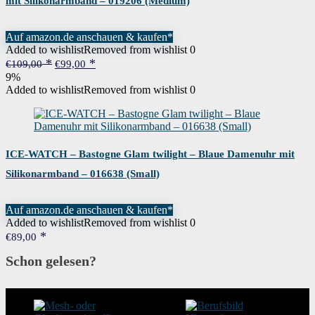
mit Silikonarmband – 019206 (Medium)
Auf amazon.de anschauen & kaufen*
Added to wishlist
Removed from wishlist
0
Ursprünglicher
Aktueller
€
109,00
€
99,00
Preis
Preis
9%
war:
ist:
Added to wishlist
Removed from wishlist
0
€109,00
€99,00.
ICE-WATCH – Bastogne Glam twilight – Blaue Damenuhr mit
Silikonarmband – 016638 (Small)
Auf amazon.de anschauen & kaufen*
Added to wishlist
Removed from wishlist
0
€
89,00
Schon gelesen?