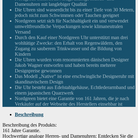
Damenuhren mit langlebiger Qualität
Armbandfarbe
Schwarz
Die Uhren sind wasserdicht bis zu einer Tiefe von 30 Metern,
jedoch nicht zum Schwimmen oder Tauchen geeignet
Zifferblattfarbe
Nordgreen setzt sich für Nachhaltigkeit ein und verwendet
Schwarz
umweltfreundliche Verpackungen sowie klimaneutralen
Versand
Material der Lünette
Edelstahl
Durch den Kauf einer Nordgreen Uhr unterstützt man drei
wohltätige Zwecke: den Erhalt von Regenwäldern, den
Kalenderfunktion
Datum
Zugang zu sauberem Trinkwasser und die Bildung von
Kindern
Ausstattung
Wasserdicht
Die Uhren wurden vom renommierten dänischen Designer
Jakob Wagner entworfen und haben bereits mehrere
Gewicht
50 Gramm
Designpreise gewonnen
Das Modell „Native“ ist eine erschwingliche Designeruhr mit
Uhrwerk
Japanisches Quarzwerk
skandinavischem Design
Die Uhr besteht aus Edelstahlgehäuse, Echtlederarmband und
Wasserdichtigkeitszertifizierung
3.00 atmosphere
einem japanischen Quarzwerk
Nordgreen bietet eine Garantie von 161 Jahren, die je nach
Wenn dieses Produkt von Amazon verkauft wird, findest du die
Verkäufer auf der Webseite des Herstellers einsehbar ist
Garantieinformationen auf der Webseite des Herstellers. Wenn dieses
Produkt von einer anderen Partei verkauft wird, wende dich bitte
Garantie
direkt an den Verkäufer, um Garantieinformationen für dieses
Beschreibung
Produkt zu erhalten. Möglicherweise findest du auch
Garantieinformationen auf der Webseite des Herstellers.
Beschreibung des Produkts:
161 Jahre Garantie.
Hochwertige analoge Herren- und Damenuhren: Entdecken Sie die