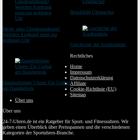
Berufsbild Uhrmacher
21. Februar 2025
Mesh- oder Gliederarmband?
Welches Armband passt zur
goldenen Uhr
Geschichte der Armbanduhr
20. August 2025
20. Januar 2024
Rechtliches
Home
Impressum
Datenschutzerklärung
Handgefertigte Uhren: Ein Unikat
Affiliate
am Handgelenk
Cookie-Richtlinie (EU)
20. Januar 2024
Sitemap
Über uns
Über uns
24-7-Uhren.de ist ein Ratgeber für Sport- und Fitnessuhren. Wir
geben einen Überblick über Preisspannen und die verschiedenen
Kategorien der Sportuhren-Branche.