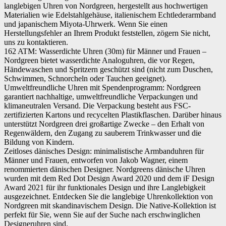
langlebigen Uhren von Nordgreen, hergestellt aus hochwertigen
Materialien wie Edelstahlgehäuse, italienischem Echtlederarmband
und japanischem Miyota-Uhrwerk. Wenn Sie einen
Herstellungsfehler an Ihrem Produkt feststellen, zögern Sie nicht,
uns zu kontaktieren.
162 ATM: Wasserdichte Uhren (30m) für Männer und Frauen –
Nordgreen bietet wasserdichte Analoguhren, die vor Regen,
Händewaschen und Spritzern geschützt sind (nicht zum Duschen,
Schwimmen, Schnorcheln oder Tauchen geeignet).
Umweltfreundliche Uhren mit Spendenprogramm: Nordgreen
garantiert nachhaltige, umweltfreundliche Verpackungen und
klimaneutralen Versand. Die Verpackung besteht aus FSC-
zertifizierten Kartons und recycelten Plastikflaschen. Darüber hinaus
unterstützt Nordgreen drei großartige Zwecke – den Erhalt von
Regenwäldern, den Zugang zu sauberem Trinkwasser und die
Bildung von Kindern.
Zeitloses dänisches Design: minimalistische Armbanduhren für
Männer und Frauen, entworfen von Jakob Wagner, einem
renommierten dänischen Designer. Nordgreens dänische Uhren
wurden mit dem Red Dot Design Award 2020 und dem iF Design
Award 2021 für ihr funktionales Design und ihre Langlebigkeit
ausgezeichnet. Entdecken Sie die langlebige Uhrenkollektion von
Nordgreen mit skandinavischem Design. Die Native-Kollektion ist
perfekt für Sie, wenn Sie auf der Suche nach erschwinglichen
Designeruhren sind.