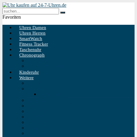
Favoriten
Uhren Damen
Uhren Herren
SmartWatch
Fitness Tracker
Taschenuhr
Chronograph
Chronograph Herren
Chronograph Damen
Kinderuhr
Weitere
Solaruhr
Funkuhr
Funkuhr Wand
Schweizer Uhren
Outdoor Uhr
Taucheruhr
Vintage Uhren
Holzuhren
Fliegeruhren
Bahnhofsuhr