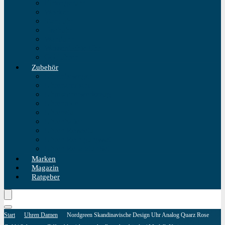
Einzeigeruhr
Wecker
Standuhr
Tischuhr
Wanduhr
Wasserdichte Uhr
Golduhren
Zubehör
Uhrenbeweger
Uhrenarmband
Uhrmacherwerkzeug
Uhrenrolle
Uhrenetui
Uhrenhalter
Uhren Reiseetui
Uhren Reinigungsset
Uhren Reparatur Set
Marken
Magazin
Ratgeber
Start
Uhren Damen
Nordgreen Skandinavische Design Uhr Analog Quarz Rose