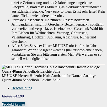
präzise Zeitmessung und bis 2 Jahre lange eingebaute
Modelljahr
2018
Knopfzelle, kratzfestes Mineralglas, verbraucherfreundliche
aus Edelstahl Buckle, Very easy to wear.Es ist sehr leise! Kein
Artikelnummer
UW1007Walnut
lautes Ticken wie andere holz uhr .
Perfekte Geschenk & Holzuhren: Unsere hölzernen
Wenn dieses Produkt von Amazon verkauft wird, finden Sie die
Garantieinformationen auf der Webseite des Herstellers. Wenn dieses Produkt
Armbanduhren sind mit Geschenk-Boxen verpackt, sorgfältig
von einer anderen Partei verkauft wird, wenden Sie sich bitte direkt an den
Garantie
vorbereitet und verpackt, es ist eine beste Geschenk Wahl für
Verkäufer, um Garantieinformationen für dieses Produkt zu erhalten.
Möglicherweise finden Sie auch Garantieinformationen auf der Webseite des
Ihre Lieben für Weihnachten, Vatertag, Geburtstag,
Herstellers.
Valentinstag, Hochzeit, Jubiläum, Abschluss, Ruhestand
Geschenk
After-Sales-Service: Unser MUJUZE uhr ist für ein Jahr
garantiert. Wenn Sie irgendwelche Qualitätsprobleme haben,
kontaktieren Sie uns bitte zum ersten Mal. Wir werden es so
schnell wie möglich lösen
MUJUZE Herren Holzuhr Holz Armbanduhr Damen Analoge
Quarz 40mm Sandelholz Leichte Stille
Beschreibung
Ursprünglicher
Aktueller
€
69,99
€
42,99
Preis
Preis
Produkt kaufen
war:
ist: