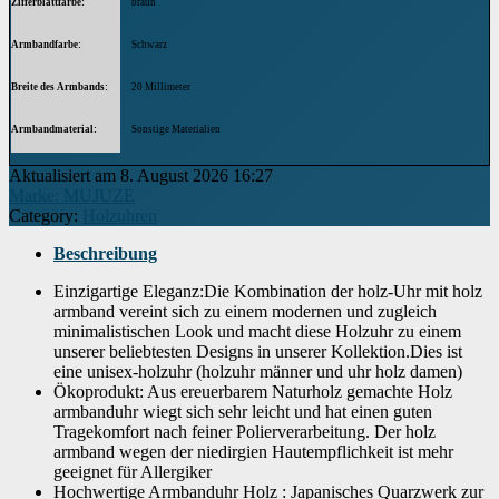
Zifferblattfarbe
braun
Armbandfarbe
Schwarz
Breite des Armbands
20 Millimeter
Armbandmaterial
Sonstige Materialien
Aktualisiert am 8. August 2026 16:27
Modell
UW1007Walnut
Marke: MUJUZE
Category:
Holzuhren
Höhe des Gehäuses
10.00
Beschreibung
Gehäusedurchmesser
40 Millimeter
Einzigartige Eleganz:Die Kombination der holz-Uhr mit holz
Gehäusematerial
Holz
armband vereint sich zu einem modernen und zugleich
minimalistischen Look und macht diese Holzuhr zu einem
Verschluss
Agraffe
unserer beliebtesten Designs in unserer Kollektion.Dies ist
eine unisex-holzuhr (holzuhr männer und uhr holz damen)
Anzeige
Analog
Ökoprodukt: Aus ereuerbarem Naturholz gemachte Holz
armbanduhr wiegt sich sehr leicht und hat einen guten
Glas
Hardlex
Tragekomfort nach feiner Polierverarbeitung. Der holz
armband wegen der niedirgien Hautempflichkeit ist mehr
Form des Gehäuses
geeignet für Allergiker
Rund
Hochwertige Armbanduhr Holz : Japanisches Quarzwerk zur