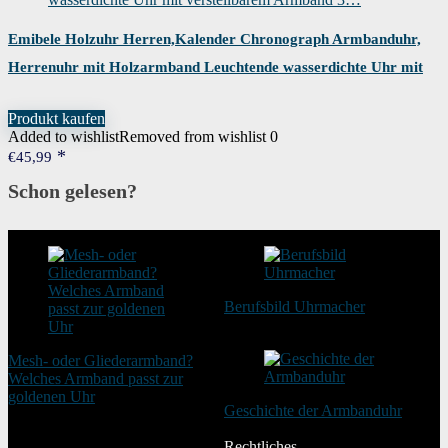
Emibele Holzuhr Herren,Kalender Chronograph Armbanduhr,
Herrenuhr mit Holzarmband Leuchtende wasserdichte Uhr mit
verstellbarem Armband 3…
Produkt kaufen
Added to wishlist
Removed from wishlist
0
€
45,99
Schon gelesen?
Berufsbild Uhrmacher
21. Februar 2025
Mesh- oder Gliederarmband?
Welches Armband passt zur
goldenen Uhr
Geschichte der Armbanduhr
20. August 2025
20. Januar 2024
Rechtliches