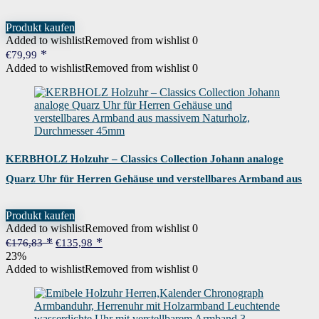
Handgefertigt Quarz Analog…
Produkt kaufen
Added to wishlist
Removed from wishlist
0
€
79,99
Added to wishlist
Removed from wishlist
0
KERBHOLZ Holzuhr – Classics Collection Johann analoge
Quarz Uhr für Herren Gehäuse und verstellbares Armband aus
massivem Naturholz, Durchmesser 45mm
Produkt kaufen
Added to wishlist
Removed from wishlist
0
Ursprünglicher
Aktueller
€
176,83
€
135,98
Preis
Preis
23%
war:
ist:
Added to wishlist
Removed from wishlist
0
€176,83
€135,98.