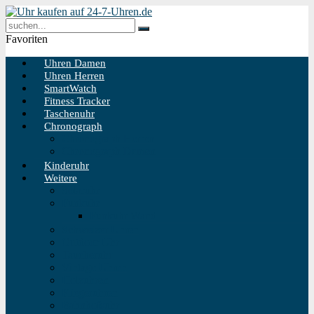
Favoriten
Uhren Damen
Uhren Herren
SmartWatch
Fitness Tracker
Taschenuhr
Chronograph
Chronograph Herren
Chronograph Damen
Kinderuhr
Weitere
Solaruhr
Funkuhr
Funkuhr Wand
Schweizer Uhren
Outdoor Uhr
Taucheruhr
Vintage Uhren
Holzuhren
Fliegeruhren
Bahnhofsuhr