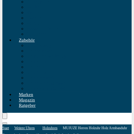
Einzeigeruhr
Wecker
Standuhr
Tischuhr
Wanduhr
Wasserdichte Uhr
Golduhren
Zubehör
Uhrenbeweger
Uhrenarmband
Uhrmacherwerkzeug
Uhrenrolle
Uhrenetui
Uhrenhalter
Uhren Reiseetui
Uhren Reinigungsset
Uhren Reparatur Set
Marken
Magazin
Ratgeber
Start
Weitere Uhren
Holzuhren
MUJUZE Herren Holzuhr Holz Armbanduhr