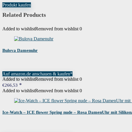
Uhrwerk
Quarz
Produkt kaufen
war:
ist:
€169,90
€69,90.
Related Products
Wasserdichtigkeitszertifizierung
5 bar
Added to wishlist
Removed from wishlist
0
Wenn dieses Produkt von Amazon verkau
Garantie
bitte direkt an den Verkäufer, um Gara
Bulova Damenuhr
Garantiebezeichnung
2 Jahre
Auf amazon.de anschauen & kaufen*
Added to wishlist
Removed from wishlist
0
€
266,53
Added to wishlist
Removed from wishlist
0
Ice-Watch – ICE flower Spring nude – Rosa DamenUhr mit Silik