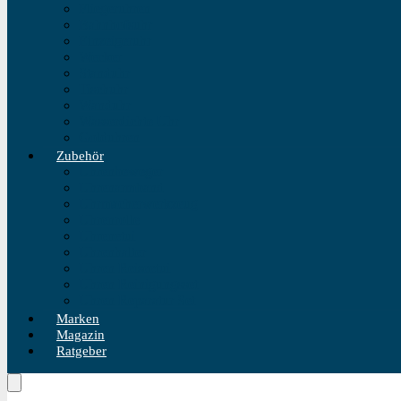
Fliegeruhren
Bahnhofsuhr
Einzeigeruhr
Wecker
Standuhr
Tischuhr
Wanduhr
Wasserdichte Uhr
Golduhren
Zubehör
Uhrenbeweger
Uhrenarmband
Uhrmacherwerkzeug
Uhrenrolle
Uhrenetui
Uhrenhalter
Uhren Reiseetui
Uhren Reinigungsset
Uhren Reparatur Set
Marken
Magazin
Ratgeber