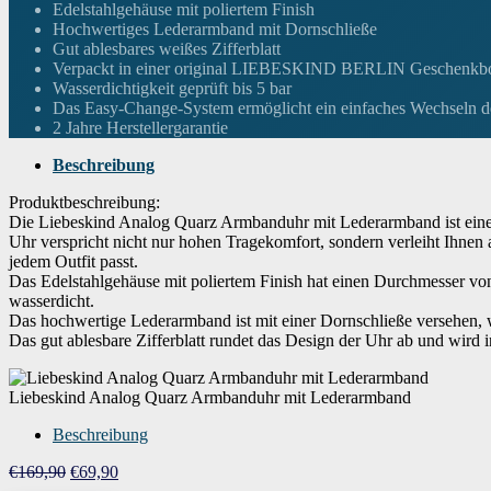
Gehäusedurchmesser
38 Millimeter
Edelstahlgehäuse mit poliertem Finish
Hochwertiges Lederarmband mit Dornschließe
Gut ablesbares weißes Zifferblatt
Höhe des Gehäuses
7 Millimeter
Verpackt in einer original LIEBESKIND BERLIN Geschenkb
Wasserdichtigkeit geprüft bis 5 bar
Das Easy-Change-System ermöglicht ein einfaches Wechseln 
Armbandmaterial
Leder
2 Jahre Herstellergarantie
Beschreibung
Breite des Armbands
18 Millimeter
Produktbeschreibung:
Die Liebeskind Analog Quarz Armbanduhr mit Lederarmband ist eine
Uhr verspricht nicht nur hohen Tragekomfort, sondern verleiht Ihnen 
Zifferblattfarbe
Weiß
jedem Outfit passt.
Das Edelstahlgehäuse mit poliertem Finish hat einen Durchmesser von
wasserdicht.
Kalenderfunktion
Kein Kalender
Das hochwertige Lederarmband ist mit einer Dornschließe versehen
Das gut ablesbare Zifferblatt rundet das Design der Uhr ab und wi
Ausstattung
Easy-Change-System (Gurt)
Liebeskind Analog Quarz Armbanduhr mit Lederarmband
Gewicht
30 Gramm
Beschreibung
Ursprünglicher
Aktueller
€
169,90
€
69,90
Preis
Preis