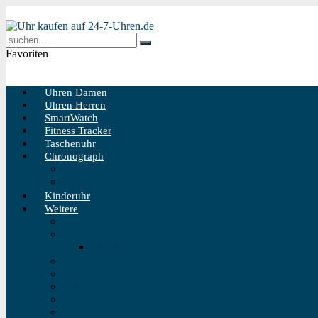
Favoriten
Uhren Damen
Uhren Herren
SmartWatch
Fitness Tracker
Taschenuhr
Chronograph
Chronograph Herren
Chronograph Damen
Kinderuhr
Weitere
Solaruhr
Funkuhr
Funkuhr Wand
Schweizer Uhren
Outdoor Uhr
Taucheruhr
Vintage Uhren
Holzuhren