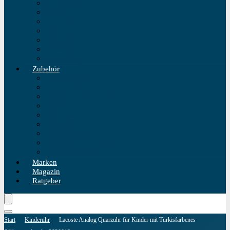
Einzeigeruhr
Wecker
Standuhr
Tischuhr
Wanduhr
Wasserdichte Uhr
Golduhren
Zubehör
Uhrenbeweger
Uhrenarmband
Uhrmacherwerkzeug
Uhrenrolle
Uhrenetui
Uhrenhalter
Uhren Reiseetui
Uhren Reinigungsset
Uhren Reparatur Set
Marken
Magazin
Ratgeber
Start
Kinderuhr
Lacoste Analog Quarzuhr für Kinder mit Türkisfarbenes