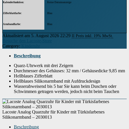
Kalenderfunktion
Keine Datumsanzeige
Zifferblattfarbe
Blau
Armbandfarbe
Blau
Aktualisiert am 5. August 2026 22:29
II Preis inkl. 19% MwSt.
Breite des Armbands
14 Millimeter
Besuche den Lacoste-Store
Category:
Kinderuhr
Höhe des Gehäuses
10 Millimeter
Beschreibung
Modell
2030013
Quarz-Uhrwerk mit drei Zeigern
Gehäusegröße
Small
Durchmesser des Gehäuses: 32 mm / Gehäusedicke 9,85 mm
Hellblaues Zifferblatt
Gehäusedurchmesser
31 Millimeter
Hellblaues Silikonarmband mit Aufdruckdesign
Wasserabweisend bis 5 bar Sie kann beim Duschen oder
Gehäusematerial
Kunststoff
Schwimmen getragen werden, jedoch nicht beim Tauchen
Verschluss
Dornschließe
Lacoste Analog Quarzuhr für Kinder mit Türkisfarbenes
Anzeige
Analog
Silikonarmband – 2030013
Glas
Mineral Glas
Beschreibung