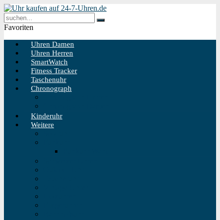
Favoriten
Uhren Damen
Uhren Herren
SmartWatch
Fitness Tracker
Taschenuhr
Chronograph
Chronograph Herren
Chronograph Damen
Kinderuhr
Weitere
Solaruhr
Funkuhr
Funkuhr Wand
Schweizer Uhren
Outdoor Uhr
Taucheruhr
Vintage Uhren
Holzuhren
Fliegeruhren
Bahnhofsuhr