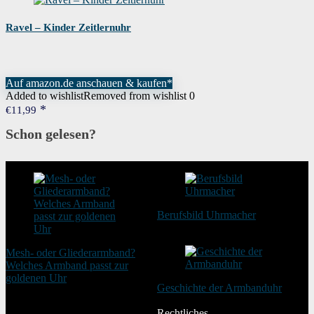
Ravel – Kinder Zeitlernuhr
Auf amazon.de anschauen & kaufen*
Added to wishlist
Removed from wishlist
0
€
11,99
Schon gelesen?
Berufsbild Uhrmacher
21. Februar 2025
Mesh- oder Gliederarmband?
Welches Armband passt zur
goldenen Uhr
Geschichte der Armbanduhr
20. August 2025
20. Januar 2024
Rechtliches