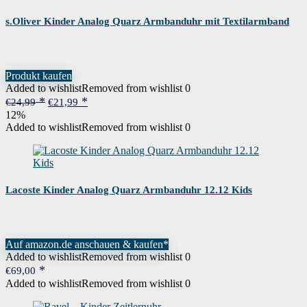
s.Oliver Kinder Analog Quarz Armbanduhr mit Textilarmband
Produkt kaufen
Added to wishlist
Removed from wishlist
0
Ursprünglicher
Aktueller
€
24,99
€
21,99
Preis
Preis
12%
war:
ist:
Added to wishlist
Removed from wishlist
0
€24,99
€21,99.
Lacoste Kinder Analog Quarz Armbanduhr 12.12 Kids
Auf amazon.de anschauen & kaufen*
Added to wishlist
Removed from wishlist
0
€
69,00
Added to wishlist
Removed from wishlist
0