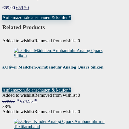
Form des Gehäuses
Rund
Ursprünglicher
Aktueller
€
69,00
€
59,50
Preis
Preis
Modelljahr
2018
Auf amazon.de anschauen & kaufen*
war:
ist:
€69,00
€59,50.
Related Products
Artikelnummer
2030013
Garantiebezeichnung
Keine Garantie
Added to wishlist
Removed from wishlist
0
s.Oliver Mädchen-Armbanduhr Analog Quarz Silikon
Auf amazon.de anschauen & kaufen*
Added to wishlist
Removed from wishlist
0
Ursprünglicher
Aktueller
€
39,95
€
24,95
Preis
Preis
38%
war:
ist:
Added to wishlist
Removed from wishlist
0
€39,95
€24,95.