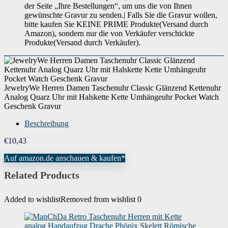
Verkäufer, um Garantieinformationen für dieses Produkt zu erhalten.
der Seite „Ihre Bestellungen“, um uns die von Ihnen
Möglicherweise finden Sie auch Garantieinformationen auf der Webseite des
Herstellers.
gewünschte Gravur zu senden.| Falls Sie die Gravur wollen,
bitte kaufen Sie KEINE PRIME Produkte(Versand durch
Amazon), sondern nur die von Verkäufer verschickte
Produkte(Versand durch Verkäufer).
JewelryWe Herren Damen Taschenuhr Classic Glänzend Kettenuhr
Analog Quarz Uhr mit Halskette Kette Umhängeuhr Pocket Watch
Geschenk Gravur
Beschreibung
€
10,43
Auf amazon.de anschauen & kaufen*
Related Products
Added to wishlist
Removed from wishlist
0