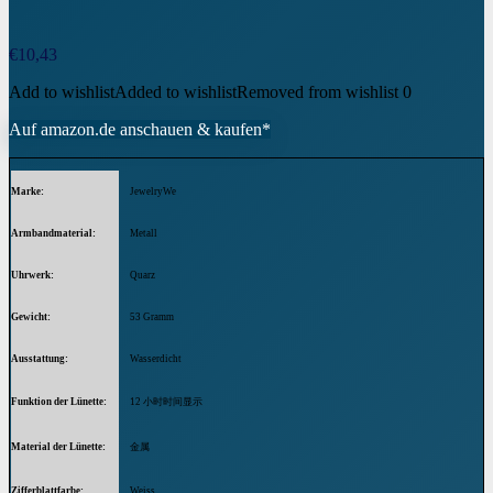
€
10,43
Add to wishlist
Added to wishlist
Removed from wishlist
0
Auf amazon.de anschauen & kaufen*
Marke
JewelryWe
Armbandmaterial
Metall
Uhrwerk
Quarz
Gewicht
53 Gramm
Ausstattung
Wasserdicht
Funktion der Lünette
12 小时时间显示
Material der Lünette
金属
Zifferblattfarbe
Weiss