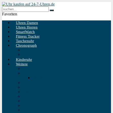
Favoriten
Uhren Damen
Uhren Herren
SmartWatch
Fitness Tracker
Taschenuhr
Chronograph
Chronograph Herren
Chronograph Damen
Kinderuhr
Weitere
Solaruhr
Funkuhr
Funkuhr Wand
Schweizer Uhren
Outdoor Uhr
Taucheruhr
Vintage Uhren
Holzuhren
Fliegeruhren
Bahnhofsuhr