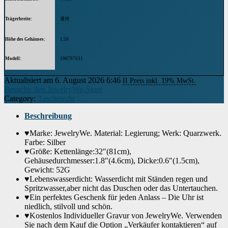
Trägerbreite
通用
Höhe des Gehäuses
1.50
Modell
198797031
Gehäusedurchmesser
4.60
Aktualisiert am 6. August 2026 6:46
II Preis inkl. 19% MwSt.
Besuche den JewelryWe-Store
Category:
Taschenuhr
Gehäusematerial
Legierung
Beschreibung
Anzeige
Analog
♥Marke: JewelryWe. Material: Legierung; Werk: Quarzwerk.
Glas
Glas
Farbe: Silber
♥Größe: Kettenlänge:32″(81cm),
Form des Gehäuses
Rund
Gehäusedurchmesser:1.8″(4.6cm), Dicke:0.6″(1.5cm),
Gewicht: 52G
Modelljahr
2018
♥Lebenswasserdicht: Wasserdicht mit Ständen regen und
Spritzwasser,aber nicht das Duschen oder das Untertauchen.
Artikelnummer
JWP38122806
♥Ein perfektes Geschenk für jeden Anlass – Die Uhr ist
niedlich, stilvoll und schön.
Wenn dieses Produkt von Amazon verkauft wird, finden Sie die
♥Kostenlos Individueller Gravur von JewelryWe. Verwenden
Garantieinformationen auf der Webseite des Herstellers. Wenn dieses Produkt
Sie nach dem Kauf die Option „Verkäufer kontaktieren“ auf
von einer anderen Partei verkauft wird, wenden Sie sich bitte direkt an den
Garantie