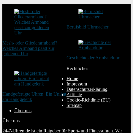
Berufsbild Uhrmacher
21. Februar 2025
Mesh- oder Gliederarmband?
Welches Armband passt zur
goldenen Uhr
Geschichte der Armbanduhr
20. August 2025
20. Januar 2024
Rechtliches
Home
Impressum
Datenschutzerklärung
Handgefertigte Uhren: Ein Unikat
Affiliate
am Handgelenk
Cookie-Richtlinie (EU)
20. Januar 2024
Sitemap
Über uns
Über uns
24-7-Uhren.de ist ein Ratgeber für Sport- und Fitnessuhren. Wir