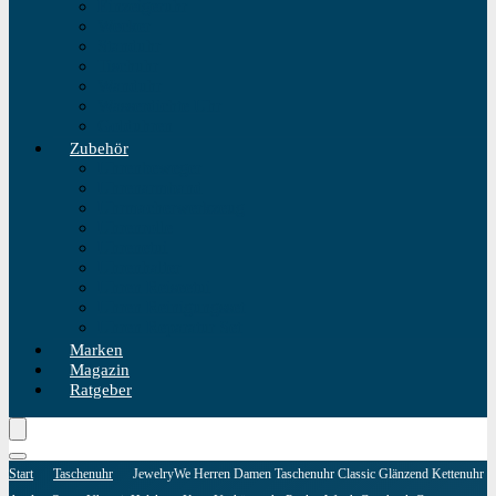
Einzeigeruhr
Wecker
Standuhr
Tischuhr
Wanduhr
Wasserdichte Uhr
Golduhren
Zubehör
Uhrenbeweger
Uhrenarmband
Uhrmacherwerkzeug
Uhrenrolle
Uhrenetui
Uhrenhalter
Uhren Reiseetui
Uhren Reinigungsset
Uhren Reparatur Set
Marken
Magazin
Ratgeber
Start
Taschenuhr
JewelryWe Herren Damen Taschenuhr Classic Glänzend Kettenuhr