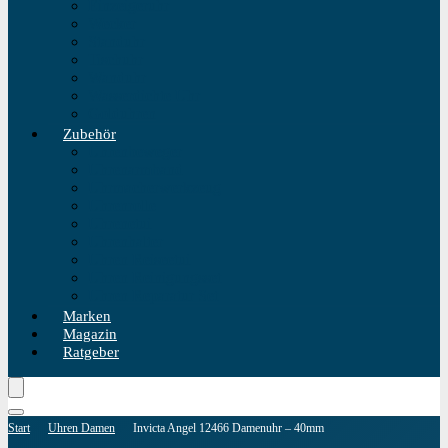
Einzeigeruhr
Wecker
Standuhr
Tischuhr
Wanduhr
Wasserdichte Uhr
Golduhren
Zubehör
Uhrenbeweger
Uhrenarmband
Uhrmacherwerkzeug
Uhrenrolle
Uhrenetui
Uhrenhalter
Uhren Reiseetui
Uhren Reinigungsset
Uhren Reparatur Set
Marken
Magazin
Ratgeber
Start
Uhren Damen
Invicta Angel 12466 Damenuhr – 40mm