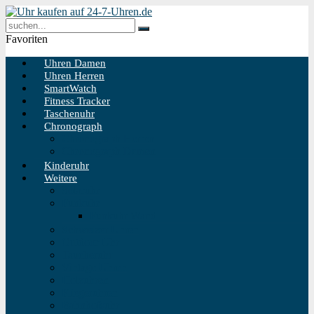
Favoriten
Uhren Damen
Uhren Herren
SmartWatch
Fitness Tracker
Taschenuhr
Chronograph
Chronograph Herren
Chronograph Damen
Kinderuhr
Weitere
Solaruhr
Funkuhr
Funkuhr Wand
Schweizer Uhren
Outdoor Uhr
Taucheruhr
Vintage Uhren
Holzuhren
Fliegeruhren
Bahnhofsuhr