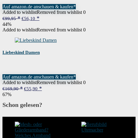
Auf amazon.de anschauen & kaufen*
Added to wishlist
Removed from wishlist
0
Ursprünglicher
Aktueller
€
99,95
€
56,10
Preis
Preis
44%
war:
ist:
Added to wishlist
Removed from wishlist
0
€99,95
€56,10.
Liebeskind Damen
Auf amazon.de anschauen & kaufen*
Added to wishlist
Removed from wishlist
0
Ursprünglicher
Aktueller
€
169,90
€
55,90
Preis
Preis
67%
war:
ist:
€169,90
€55,90.
Schon gelesen?