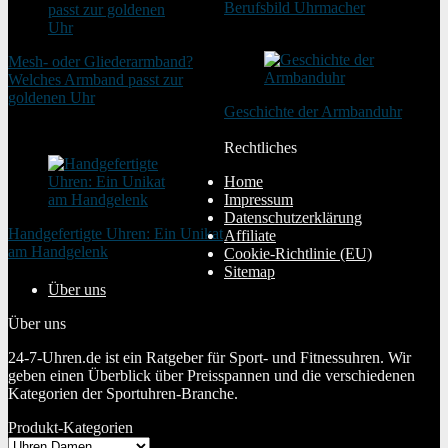
Berufsbild Uhrmacher
21. Februar 2025
Mesh- oder Gliederarmband?
Welches Armband passt zur
goldenen Uhr
Geschichte der Armbanduhr
20. August 2025
20. Januar 2024
Rechtliches
Home
Impressum
Datenschutzerklärung
Handgefertigte Uhren: Ein Unikat
Affiliate
am Handgelenk
Cookie-Richtlinie (EU)
20. Januar 2024
Sitemap
Über uns
Über uns
24-7-Uhren.de ist ein Ratgeber für Sport- und Fitnessuhren. Wir
geben einen Überblick über Preisspannen und die verschiedenen
Kategorien der Sportuhren-Branche.
Produkt-Kategorien