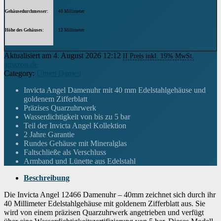
Gehäusedurchmesser
40 Millimeter
Höhe des Gehäuses
12 Millimeter
Armbandmaterial
Edelstahl
Aktualisiert am 4. August 2026 12:12
II Preis inkl. 19% MwSt.
amazon.de
Trägerbreite
210 millimeter
Category:
Uhren Damen
Breite des Armbands
17 Millimeter
Invicta Angel Damenuhr mit 40 mm Edelstahlgehäuse und
goldenem Zifferblatt
Armbandfarbe
Gold
Präzises Quarzuhrwerk
Wasserdichtigkeit von bis zu 5 bar
Zifferblattfarbe
Teil der Invicta Angel Kollektion
Gold
2 Jahre Garantie
Rundes Gehäuse mit Mineralglas
Material der Lünette
Edelstahl
Faltschließe als Verschluss
Armband und Lünette aus Edelstahl
Funktion der Lünette
Stationär
Beschreibung
Kalenderfunktion
Tag-Datum
Die Invicta Angel 12466 Damenuhr – 40mm zeichnet sich durch ihr
Ausstattung
Kalender
40 Millimeter Edelstahlgehäuse mit goldenem Zifferblatt aus. Sie
wird von einem präzisen Quarzuhrwerk angetrieben und verfügt
Uhrwerk
Quarz