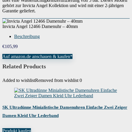
über eine Wasserdichtigkeitszertifizierung von 5 bar. Dieses Modell
gehört zur Invicta Angel Kollektion und wird mit einer 2-jährigen
Wenn dieses Produkt von Amazon verkauft wird, findest du die
Garantie geliefert.
Garantieinformationen auf der Webseite des Herstellers. Wenn dieses Produkt
Garantie
von einer anderen Partei verkauft wird, wende dich bitte direkt an den Verkäufer,
um Garantieinformationen für dieses Produkt zu erhalten. Möglicherweise
findest du auch Garantieinformationen auf der Webseite des Herstellers.
Invicta Angel 12466 Damenuhr – 40mm
Beschreibung
€
105,99
Auf amazon.de anschauen & kaufen*
Related Products
Added to wishlist
Removed from wishlist
0
SK Ultradünne Minialistische Damenuhren Einfache Zwei Zeiger
Damen Kleid Uhr Lederband
Produkt kaufen