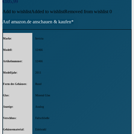
€
105,99
Add to wishlist
Added to wishlist
Removed from wishlist
0
Auf amazon.de anschauen & kaufen*
Marke
Invicta
Modell
12466
Artikelnummer
12466
Modelljahr
2011
Form des Gehäuses
Rund
Glas
Mineral Glas
Anzeige
Analog
Verschluss
Faltschließe
Gehäusematerial
Edelstahl