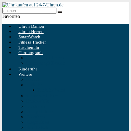
Favoriten
Uhren Damen
Uhren Herren
SmartWatch
Fitness Tracker
Taschenuhr
Chronograph
Chronograph Herren
Chronograph Damen
Kinderuhr
Weitere
Solaruhr
Funkuhr
Funkuhr Wand
Schweizer Uhren
Outdoor Uhr
Taucheruhr
Vintage Uhren
Holzuhren
Fliegeruhren
Bahnhofsuhr