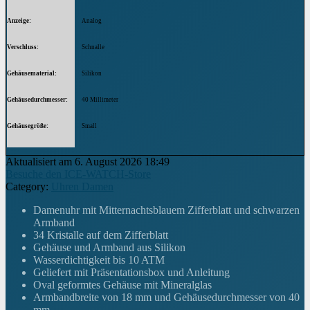
Anzeige
Analog
Verschluss
Schnalle
Gehäusematerial
Silikon
Gehäusedurchmesser
40 Millimeter
Gehäusegröße
Small
Höhe des Gehäuses
7 Millimeter
Aktualisiert am 6. August 2026 18:49
Besuche den ICE-WATCH-Store
Armbandmaterial
Silikon
Category:
Uhren Damen
Breite des Armbands
18 Millimeter
Damenuhr mit Mitternachtsblauem Zifferblatt und schwarzen
Armband
Armbandfarbe
Schwarz
34 Kristalle auf dem Zifferblatt
Gehäuse und Armband aus Silikon
Zifferblattfarbe
Wasserdichtigkeit bis 10 ATM
Blau
Geliefert mit Präsentationsbox und Anleitung
Oval geformtes Gehäuse mit Mineralglas
Material der Lünette
Edelstahl
Armbandbreite von 18 mm und Gehäusedurchmesser von 40
mm