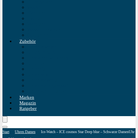
Einzeigeruhr
Wecker
Standuhr
Tischuhr
Wanduhr
Wasserdichte Uhr
Golduhren
Zubehör
Uhrenbeweger
Uhrenarmband
Uhrmacherwerkzeug
Uhrenrolle
Uhrenetui
Uhrenhalter
Uhren Reiseetui
Uhren Reinigungsset
Uhren Reparatur Set
Marken
Magazin
Ratgeber
Start
Uhren Damen
Ice-Watch – ICE cosmos Star Deep blue – Schwarze DamenUhr