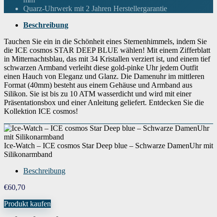
Kalenderfunktion
Keine Datumsanzeige
Quarz-Uhrwerk mit 2 Jahren Herstellergarantie
Ausstattung
Kalender
Beschreibung
Gewicht
46 Gramm
Tauchen Sie ein in die Schönheit eines Sternenhimmels, indem Sie
die ICE cosmos STAR DEEP BLUE wählen! Mit einem Zifferblatt
Uhrwerk
Quarz
in Mitternachtsblau, das mit 34 Kristallen verziert ist, und einem tief
schwarzen Armband verleiht diese gold-pinke Uhr jedem Outfit
Wenn dieses Produkt von Amazon verkauft wird, findest du die
einen Hauch von Eleganz und Glanz. Die Damenuhr im mittleren
Garantieinformationen auf der Webseite des Herstellers. Wenn dieses Produkt
Format (40mm) besteht aus einem Gehäuse und Armband aus
Garantie
von einer anderen Partei verkauft wird, wende dich bitte direkt an den Verkäufer,
um Garantieinformationen für dieses Produkt zu erhalten. Möglicherweise
Silikon. Sie ist bis zu 10 ATM wasserdicht und wird mit einer
findest du auch Garantieinformationen auf der Webseite des Herstellers.
Präsentationsbox und einer Anleitung geliefert. Entdecken Sie die
Kollektion ICE cosmos!
Garantiebezeichnung
2 Jahre
Ice-Watch – ICE cosmos Star Deep blue – Schwarze DamenUhr mit
Silikonarmband
Beschreibung
€
60,70
Produkt kaufen