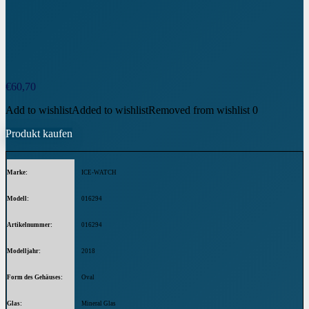
€
60,70
Add to wishlist
Added to wishlist
Removed from wishlist
0
Produkt kaufen
Marke
ICE-WATCH
Modell
016294
Artikelnummer
016294
Modelljahr
2018
Form des Gehäuses
Oval
Glas
Mineral Glas