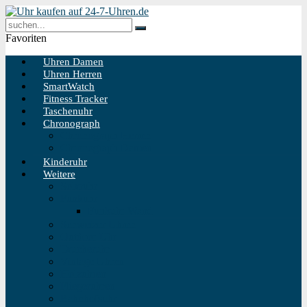
Favoriten
Uhren Damen
Uhren Herren
SmartWatch
Fitness Tracker
Taschenuhr
Chronograph
Chronograph Herren
Chronograph Damen
Kinderuhr
Weitere
Solaruhr
Funkuhr
Funkuhr Wand
Schweizer Uhren
Outdoor Uhr
Taucheruhr
Vintage Uhren
Holzuhren
Fliegeruhren
Bahnhofsuhr