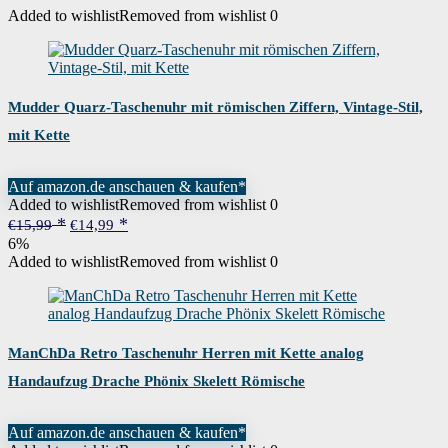
Added to wishlist
Removed from wishlist
0
Mudder Quarz-Taschenuhr mit römischen Ziffern, Vintage-Stil,
mit Kette
Auf amazon.de anschauen & kaufen*
Added to wishlist
Removed from wishlist
0
Ursprünglicher
Aktueller
€
15,99
€
14,99
Preis
Preis
6%
war:
ist:
Added to wishlist
Removed from wishlist
0
€15,99
€14,99.
ManChDa Retro Taschenuhr Herren mit Kette analog
Handaufzug Drache Phönix Skelett Römische
Auf amazon.de anschauen & kaufen*