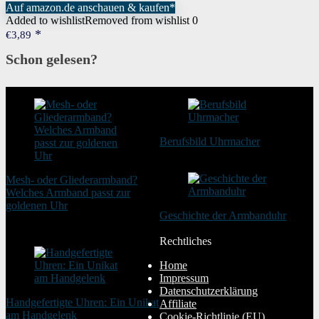
Auf amazon.de anschauen & kaufen*
Added to wishlist
Removed from wishlist
0
€
3,89
Schon gelesen?
Berufsbild Uhrmacher
21. Februar 2025
Mesh- oder Gliederarmband?
Welches Armband passt zur
goldenen Uhr
Geschichte der Armbanduhr
20. August 2025
20. Januar 2024
Rechtliches
Home
Impressum
Datenschutzerklärung
Handgefertigte Uhren: Ein Unikat
Affiliate
am Handgelenk
Cookie-Richtlinie (EU)