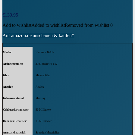
€
139,95
Add to wishlist
Added to wishlist
Removed from wishlist
0
Auf amazon.de anschauen & kaufen*
Marke
Hermann Jäckle
Artikelnummer
31912chskw2-k12
Glas
Mineral Glas
Anzeige
Analog
Gehäusematerial
Messing
Gehäusedurchmesser
50 Millimeter
Höhe des Gehäuses
13 Millimeter
Armbandmaterial
Sonstige Materialien