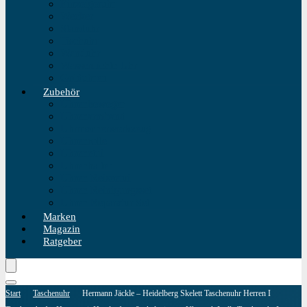
Einzeigeruhr
Wecker
Standuhr
Tischuhr
Wanduhr
Wasserdichte Uhr
Golduhren
Zubehör
Uhrenbeweger
Uhrenarmband
Uhrmacherwerkzeug
Uhrenrolle
Uhrenetui
Uhrenhalter
Uhren Reiseetui
Uhren Reinigungsset
Uhren Reparatur Set
Marken
Magazin
Ratgeber
Start
Taschenuhr
Hermann Jäckle – Heidelberg Skelett Taschenuhr Herren I