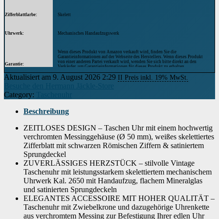
Zifferblattfarbe
Skelett
Uhrwerk
Mechanisches Handaufzugswerk
Wenn dieses Produkt von Amazon verkauft wird, finden Sie die
Garantieinformationen auf der Webseite des Herstellers. Wenn dieses Produkt
von einer anderen Partei verkauft wird, wenden Sie sich bitte direkt an den
Garantie
Verkäufer, um Garantieinformationen für dieses Produkt zu erhalten.
Möglicherweise finden Sie auch Garantieinformationen auf der Webseite des
Aktualisiert am 9. August 2026 2:29
II Preis inkl. 19% MwSt.
Herstellers.
Besuche den Hermann Jäckle-Store
Category:
Taschenuhr
Beschreibung
ZEITLOSES DESIGN – Taschen Uhr mit einem hochwertig
verchromten Messinggehäuse (Ø 50 mm), weißes skelettiertes
Zifferblatt mit schwarzen Römischen Ziffern & satiniertem
Sprungdeckel
ZUVERLÄSSIGES HERZSTÜCK – stilvolle Vintage
Taschenuhr mit leistungsstarkem skelettiertem mechanischem
Uhrwerk Kal. 2650 mit Handaufzug, flachem Mineralglas
und satinierten Sprungdeckeln
ELEGANTES ACCESSOIRE MIT HOHER QUALITÄT –
Taschenuhr mit Zwiebelkrone und dazugehörige Uhrenkette
aus verchromtem Messing zur Befestigung Ihrer edlen Uhr