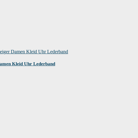
ft wird, findest du die Garantieinformationen auf der Webseite des Herstelle
ntieinformationen für dieses Produkt zu erhalten. Möglicherweise findest du au
Damen Kleid Uhr Lederband