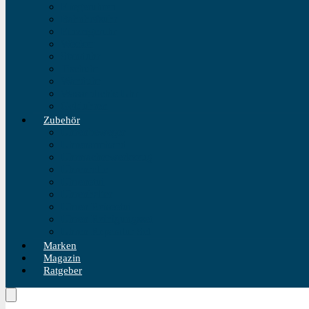
Fliegeruhren
Bahnhofsuhr
Einzeigeruhr
Wecker
Standuhr
Tischuhr
Wanduhr
Wasserdichte Uhr
Golduhren
Zubehör
Uhrenbeweger
Uhrenarmband
Uhrmacherwerkzeug
Uhrenrolle
Uhrenetui
Uhrenhalter
Uhren Reiseetui
Uhren Reinigungsset
Uhren Reparatur Set
Marken
Magazin
Ratgeber