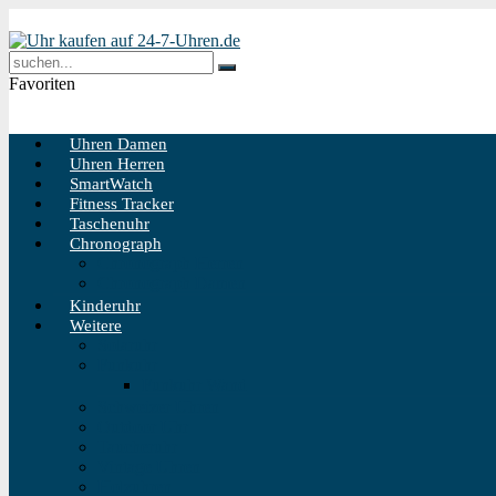
Favoriten
Uhren Damen
Uhren Herren
SmartWatch
Fitness Tracker
Taschenuhr
Chronograph
Chronograph Herren
Chronograph Damen
Kinderuhr
Weitere
Solaruhr
Funkuhr
Funkuhr Wand
Schweizer Uhren
Outdoor Uhr
Taucheruhr
Vintage Uhren
Holzuhren