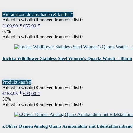
Auf amazon.de anschauen & kaufen*
Added to wishlist
Removed from wishlist
0
Ursprünglicher
Aktueller
€
169,90
€
55,90
Preis
Preis
67%
war:
ist:
Added to wishlist
Removed from wishlist
0
€169,90
€55,90.
Invicta Wildflower Stainless Steel Women’s Quartz Watch – 38mm
Produkt kaufen
Added to wishlist
Removed from wishlist
0
Ursprünglicher
Aktueller
€
153,95
€
99,00
Preis
Preis
36%
war:
ist:
Added to wishlist
Removed from wishlist
0
€153,95
€99,00.
s.Oliver Damen Analog Quarz Armbanduhr mit Edelstahlarmband