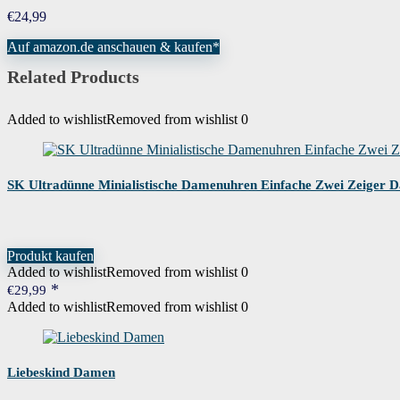
Funktion der Lünette
Stationär
€
24,99
Auf amazon.de anschauen & kaufen*
Uhrwerk
Japanisches Quarzwerk
Related Products
Wasserdichtigkeitszertifizierung
3.00 atmosphere
Added to wishlist
Removed from wishlist
0
Wenn dieses Produkt von Amazon verkau
Garantie
bitte direkt an den Verkäufer, um Gara
SK Ultradünne Minialistische Damenuhren Einfache Zwei Zeiger 
Produkt kaufen
Added to wishlist
Removed from wishlist
0
€
29,99
Added to wishlist
Removed from wishlist
0
Liebeskind Damen