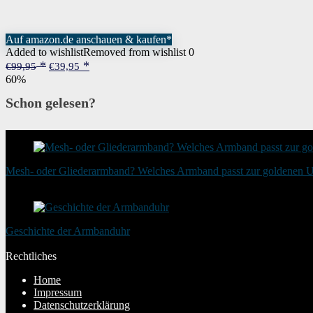
Auf amazon.de anschauen & kaufen*
Added to wishlist
Removed from wishlist
0
Ursprünglicher
Aktueller
€
99,95
€
39,95
Preis
Preis
60%
war:
ist:
€99,95
€39,95.
Schon gelesen?
Mesh- oder Gliederarmband? Welches Armband passt zur goldenen 
20. August 2025
Geschichte der Armbanduhr
20. Januar 2024
Rechtliches
Home
Impressum
Datenschutzerklärung