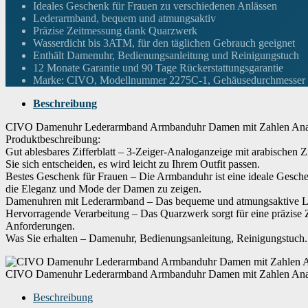
Gehäusedurchmesser
30 Millimeter
Ideales Geschenk für Frauen zu verschiedenen Anlässen
Lederarmband, bequem und atmungsaktiv
Präzise Zeitmessung dank Quarzwerk
Höhe des Gehäuses
7 Millimeter
Wasserdicht bis 3ATM, für den täglichen Gebrauch geeignet
Enthält Damenuhr, Bedienungsanleitung und Reinigungstuch
12 Monate Garantie und 90 Tage Rückerstattungsgarantie
Armbandmaterial
Leder
Marke: CIVO, Modellnummer 2275C-1, Gehäusedurchmesser 
Beschreibung
Trägerbreite
Damen Standard
CIVO Damenuhr Lederarmband Armbanduhr Damen mit Zahlen Analo
Produktbeschreibung:
Gut ablesbares Zifferblatt – 3-Zeiger-Analoganzeige mit arabischen 
Breite des Armbands
12 Millimeter
Sie sich entscheiden, es wird leicht zu Ihrem Outfit passen.
Bestes Geschenk für Frauen – Die Armbanduhr ist eine ideale Geschen
die Eleganz und Mode der Damen zu zeigen.
Armbandfarbe
Rosa
Damenuhren mit Lederarmband – Das bequeme und atmungsaktive Led
Hervorragende Verarbeitung – Das Quarzwerk sorgt für eine präzise Z
Anforderungen.
Zifferblattfarbe
weiß
Was Sie erhalten – Damenuhr, Bedienungsanleitung, Reinigungstuch. 
Material der Lünette
Edelstahl
CIVO Damenuhr Lederarmband Armbanduhr Damen mit Zahlen Analo
Beschreibung