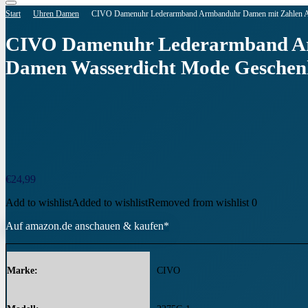
Start
Uhren Damen
CIVO Damenuhr Lederarmband Armbanduhr Damen mit Zahlen An
CIVO Damenuhr Lederarmband Arm
Damen Wasserdicht Mode Geschenk
€
24,99
Add to wishlist
Added to wishlist
Removed from wishlist
0
Auf amazon.de anschauen & kaufen*
Marke
CIVO