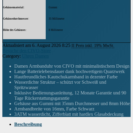
Gehäusematerial
Gummi
Gehäusedurchmesser
35 Millimeter
Höhe des Gehäuses
8 Millimeter
Armbandmaterial
Gummi
Aktualisiert am 6. August 2026 8:25
II Preis inkl. 19% MwSt.
Besuche den CIVO-Store
Trägerbreite
Damen Standard
Category:
Uhren Damen
Breite des Armbands
16 Millimeter
Damen Armbanduhr von CIVO mit minimalistischem Design
Lange Batterielebensdauer dank hochwertigem Quarzwerk
Armbandfarbe
Schwarz
Hautfreundliches Kautschukarmband in dezenter Farbe
Wasserdichte Struktur – schützt vor Schweiß und
Zifferblattfarbe
Spritzwasser
weiß
Inklusive Bedienungsanleitung, 12 Monate Garantie und 90
Tage Rückerstattungsgarantie
Material der Lünette
Gummi
Gehäuse aus Gummi mit 35mm Durchmesser und 8mm Höhe
Armbandbreite von 16mm, Farbe Schwarz
Funktion der Lünette
12-Stunden-Zeitanzeige
3ATM wasserdicht, Zifferblatt mit hardlex Glasabdeckung
Ausstattung
Wasserdicht
Beschreibung
Uhrwerk
Quarz