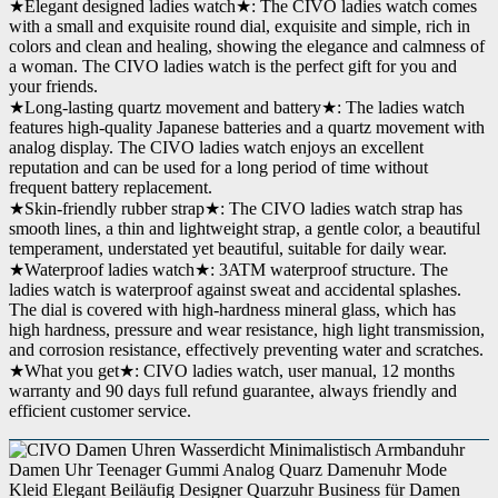
★Elegant designed ladies watch★: The CIVO ladies watch comes
with a small and exquisite round dial, exquisite and simple, rich in
Wasserdichtigkeitszertifizierung
3.00 atmosphere
colors and clean and healing, showing the elegance and calmness of
a woman. The CIVO ladies watch is the perfect gift for you and
Wenn dieses Produkt von Amazon verkauft wird, findest du die
your friends.
Garantieinformationen auf der Webseite des Herstellers. Wenn dieses
Produkt von einer anderen Partei verkauft wird, wende dich bitte
★Long-lasting quartz movement and battery★: The ladies watch
Garantie
direkt an den Verkäufer, um Garantieinformationen für dieses
features high-quality Japanese batteries and a quartz movement with
Produkt zu erhalten. Möglicherweise findest du auch
Garantieinformationen auf der Webseite des Herstellers.
analog display. The CIVO ladies watch enjoys an excellent
reputation and can be used for a long period of time without
frequent battery replacement.
★Skin-friendly rubber strap★: The CIVO ladies watch strap has
smooth lines, a thin and lightweight strap, a gentle color, a beautiful
temperament, understated yet beautiful, suitable for daily wear.
★Waterproof ladies watch★: 3ATM waterproof structure. The
ladies watch is waterproof against sweat and accidental splashes.
The dial is covered with high-hardness mineral glass, which has
high hardness, pressure and wear resistance, high light transmission,
and corrosion resistance, effectively preventing water and scratches.
★What you get★: CIVO ladies watch, user manual, 12 months
warranty and 90 days full refund guarantee, always friendly and
efficient customer service.