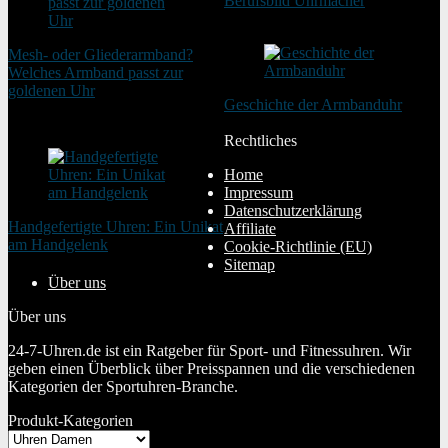
Berufsbild Uhrmacher
21. Februar 2025
Mesh- oder Gliederarmband?
Welches Armband passt zur
goldenen Uhr
Geschichte der Armbanduhr
20. August 2025
20. Januar 2024
Rechtliches
Home
Impressum
Datenschutzerklärung
Handgefertigte Uhren: Ein Unikat
Affiliate
am Handgelenk
Cookie-Richtlinie (EU)
20. Januar 2024
Sitemap
Über uns
Über uns
24-7-Uhren.de ist ein Ratgeber für Sport- und Fitnessuhren. Wir
geben einen Überblick über Preisspannen und die verschiedenen
Kategorien der Sportuhren-Branche.
Produkt-Kategorien