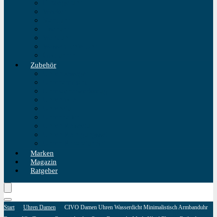
Einzeigeruhr
Wecker
Standuhr
Tischuhr
Wanduhr
Wasserdichte Uhr
Golduhren
Zubehör
Uhrenbeweger
Uhrenarmband
Uhrmacherwerkzeug
Uhrenrolle
Uhrenetui
Uhrenhalter
Uhren Reiseetui
Uhren Reinigungsset
Uhren Reparatur Set
Marken
Magazin
Ratgeber
Start
Uhren Damen
CIVO Damen Uhren Wasserdicht Minimalistisch Armbanduhr