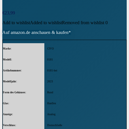
€
23,99
Add to wishlist
Added to wishlist
Removed from wishlist
0
Auf amazon.de anschauen & kaufen*
Marke
CIVO
Modell
0181
Artikelnummer
0181-hei
Modelljahr
2023
Form des Gehäuses
Rund
Glas
Hardlex
Anzeige
Analog
Verschluss
Dornschließe