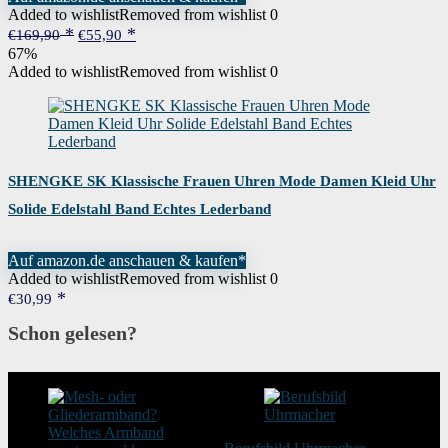
Added to wishlist
Removed from wishlist
0
Ursprünglicher
Aktueller
€
169,90
€
55,90
Preis
Preis
67%
war:
ist:
Added to wishlist
Removed from wishlist
0
€169,90
€55,90.
SHENGKE SK Klassische Frauen Uhren Mode Damen Kleid Uhr
Solide Edelstahl Band Echtes Lederband
Auf amazon.de anschauen & kaufen*
Added to wishlist
Removed from wishlist
0
€
30,99
Schon gelesen?