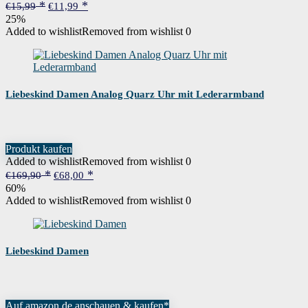
Ursprünglicher
Aktueller
€
15,99
€
11,99
Preis
Preis
25%
war:
ist:
Added to wishlist
Removed from wishlist
0
€15,99
€11,99.
Liebeskind Damen Analog Quarz Uhr mit Lederarmband
Produkt kaufen
Added to wishlist
Removed from wishlist
0
Ursprünglicher
Aktueller
€
169,90
€
68,00
Preis
Preis
60%
war:
ist:
Added to wishlist
Removed from wishlist
0
€169,90
€68,00.
Liebeskind Damen
Auf amazon.de anschauen & kaufen*