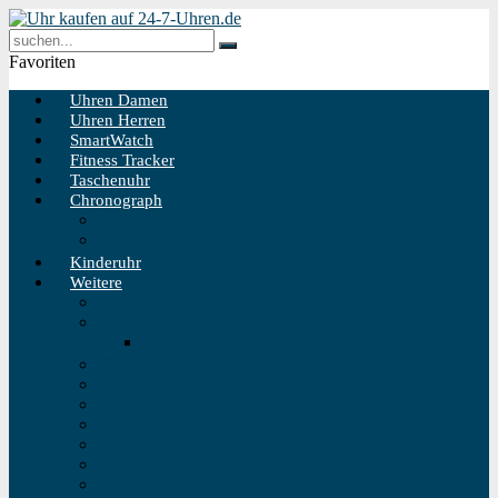
Favoriten
Uhren Damen
Uhren Herren
SmartWatch
Fitness Tracker
Taschenuhr
Chronograph
Chronograph Herren
Chronograph Damen
Kinderuhr
Weitere
Solaruhr
Funkuhr
Funkuhr Wand
Schweizer Uhren
Outdoor Uhr
Taucheruhr
Vintage Uhren
Holzuhren
Fliegeruhren
Bahnhofsuhr