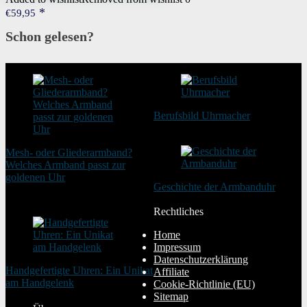
€
59,95
Schon gelesen?
Berufsbild Uhrmacher
21. Februar 2025
Mesh- oder Gliederarmband?
Welches Armband passt zur
goldenen Uhr
Geschichte der Armbanduhr
20. August 2025
20. Januar 2024
Rechtliches
Home
Impressum
Datenschutzerklärung
Handgefertigte Uhren: Ein Unikat
Affiliate
am Handgelenk
Cookie-Richtlinie (EU)
20. Januar 2024
Sitemap