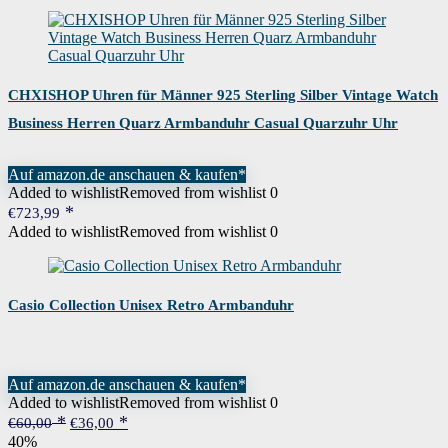
CHXISHOP Uhren für Männer 925 Sterling Silber Vintage Watch
Business Herren Quarz Armbanduhr Casual Quarzuhr Uhr
Auf amazon.de anschauen & kaufen*
Added to wishlist
Removed from wishlist
0
€
723,99
Added to wishlist
Removed from wishlist
0
Casio Collection Unisex Retro Armbanduhr
Auf amazon.de anschauen & kaufen*
Added to wishlist
Removed from wishlist
0
Ursprünglicher
Aktueller
€
60,00
€
36,00
Preis
Preis
40%