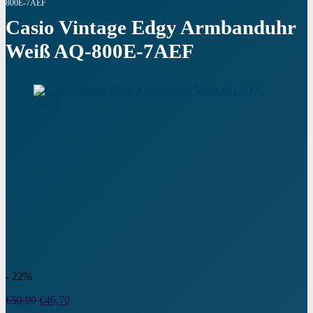
800E-7AEF
Casio Vintage Edgy Armbanduhr
Weiß AQ-800E-7AEF
- 22%
Ursprünglicher
Aktueller
€
59,90
€
46,70
Preis
Preis