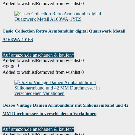
war:
ist:
Added to wishlist
Removed from wishlist
0
€60,00
€36,00.
Casio Collection Retro Armbanduhr digital Quarzwerk Metall
A168WA-1YES
Auf amazon.de anschauen & kaufen*
Added to wishlist
Removed from wishlist
0
€
35,00
Added to wishlist
Removed from wishlist
0
Oozoo Vintage Damen Armbanduhr mit Silikonarmband und 42
MM Durchmesser in verschiedenen Variationen
Auf amazon.de anschauen & kaufen*
Added to wishlist
Removed from wishlist
0