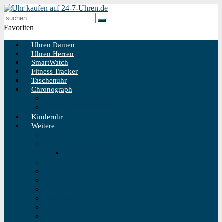
Favoriten
Uhren Damen
Uhren Herren
SmartWatch
Fitness Tracker
Taschenuhr
Chronograph
Chronograph Herren
Chronograph Damen
Kinderuhr
Weitere
Solaruhr
Funkuhr
Funkuhr Wand
Schweizer Uhren
Outdoor Uhr
Taucheruhr
Vintage Uhren
Holzuhren
Fliegeruhren
Bahnhofsuhr