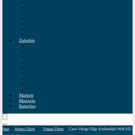
Einzeigeruhr
Wecker
Standuhr
Tischuhr
Wanduhr
Wasserdichte Uhr
Golduhren
Zubehör
Uhrenbeweger
Uhrenarmband
Uhrmacherwerkzeug
Uhrenrolle
Uhrenetui
Uhrenhalter
Uhren Reiseetui
Uhren Reinigungsset
Uhren Reparatur Set
Marken
Magazin
Ratgeber
Start
Weitere Uhren
Vintage Uhren
Casio Vintage Edgy Armbanduhr Weiß AQ-