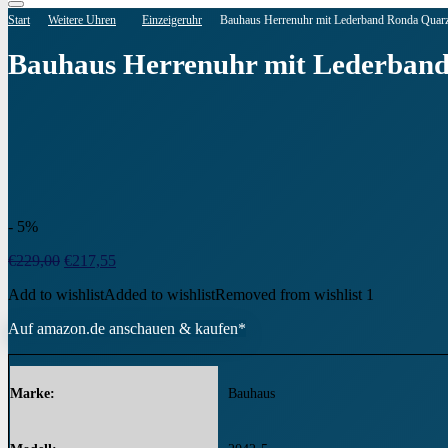
Start
Weitere Uhren
Einzeigeruhr
Bauhaus Herrenuhr mit Lederband Ronda Quar
Bauhaus Herrenuhr mit Lederband
- 5%
Ursprünglicher
Aktueller
€
229,00
€
217,55
Preis
Preis
Add to wishlist
Added to wishlist
Removed from wishlist
1
war:
ist:
€229,00
€217,55.
Auf amazon.de anschauen & kaufen*
Marke
Bauhaus