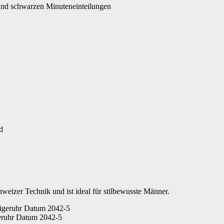
und schwarzen Minuteneinteilungen
ft wird, findest du die Garantieinformationen auf der Webseite des Herstelle
ntieinformationen für dieses Produkt zu erhalten. Möglicherweise findest du au
d
hweizer Technik und ist ideal für stilbewusste Männer.
eruhr Datum 2042-5