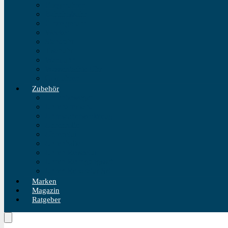
Fliegeruhren
Bahnhofsuhr
Einzeigeruhr
Wecker
Standuhr
Tischuhr
Wanduhr
Wasserdichte Uhr
Golduhren
Zubehör
Uhrenbeweger
Uhrenarmband
Uhrmacherwerkzeug
Uhrenrolle
Uhrenetui
Uhrenhalter
Uhren Reiseetui
Uhren Reinigungsset
Uhren Reparatur Set
Marken
Magazin
Ratgeber