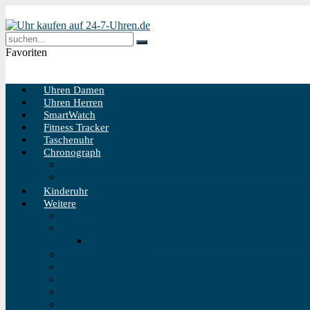
Favoriten
Uhren Damen
Uhren Herren
SmartWatch
Fitness Tracker
Taschenuhr
Chronograph
Chronograph Herren
Chronograph Damen
Kinderuhr
Weitere
Solaruhr
Funkuhr
Funkuhr Wand
Schweizer Uhren
Outdoor Uhr
Taucheruhr
Vintage Uhren
Holzuhren