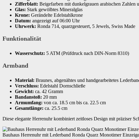
Gewicht
42 Gramm
Zifferblatt:
Beigefarben mit dunkelgrauen arabischen Zahlen 
Glas:
Stark gewölbtes Mineralglas
Krone:
Gerändelte Edelstahlkrone
Uhrwerk
Quarz
Datum:
angezeigt auf 06:00 Uhr
Uhrwerk:
Ronda 714, quarzgesteuert, 5 Jewels, Swiss Made
Wasserdichtigkeitszertifizierung
5.00 bar
Funktionalität
Wenn dieses Produkt von Amazon verkau
Wasserschutz:
5 ATM (Prüfdruck nach DIN-Norm 8310)
Garantie
bitte direkt an den Verkäufer, um Gara
Armband
Material:
Braunes, abgenähtes und handgearbeitetes Lederban
Verschluss:
Edelstahl Dornschließe
Gewicht:
ca. 42 Gramm
Bandanstoß:
20 mm
Armumfang:
von ca. 18.5 cm bis ca. 22.5 cm
Gesamtlänge:
ca. 25.5 cm
Diese elegante Herrenuhr kombiniert zeitloses Design mit präziser Sc
Bauhaus Herrenuhr mit Lederband Ronda Quarz Monotimer Einzeig