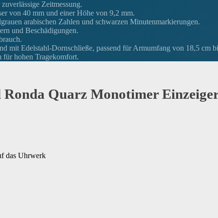
 zuverlässige Zeitmessung.
sser von 40 mm und einer Höhe von 9,2 mm.
kelgrauen arabischen Zahlen und schwarzen Minutenmarkierungen.
tzern und Beschädigungen.
brauch.
nd mit Edelstahl-Dornschließe, passend für Armumfang von 18,5 cm bi
 für hohen Tragekomfort.
 Ronda Quarz Monotimer Einzeige
auf das Uhrwerk