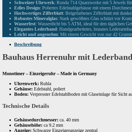
Höhe des Gehäuses
9 Millimeter
Schweizer Uhrwerk
: Ronda 714 Quarzwerke mit 5 Jewels für
Edles Design
: Poliertes Edelstahlgehäuse mit einem Durchme
Hochwertiges Zifferblatt
: Beigefarbenes Zifferblatt mit dun
Armbandmaterial
Leder
Robustes Mineralglas
: Stark gewölbtes Glas schützt vor Kra
Wasserfest
: Wasserdicht bis 5 ATM, ideal für den täglichen Ge
Elegantes Lederband
: Handgearbeitetes, braunes Lederarmba
Trägerbreite
20
Leicht und angenehm
: Mit einem Gewicht von nur 42 Gramm
Beschreibung
Breite des Armbands
20 Millimeter
Bauhaus Herrenuhr mit Lederband
Armbandfarbe
Braun
Monotimer – Einzeigeruhr – Made in Germany
Zifferblattfarbe
Beige
Uhrenwerk:
Ruhla
Gehäuse:
Edelstahl, poliert
Boden:
Verpresster Edelstahlboden mit Glaseinlage für Sicht 
Kalenderfunktion
Datum
Technische Details
Ausstattung
Monotimer
Gehäusedurchmesser:
ca. 40 mm
Gehäusehöhe:
ca 9.2 mm
Anzeige:
Schwarze Einzeigeranzeige zentral