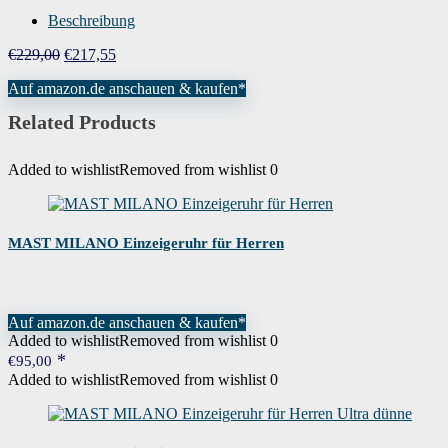
Beschreibung
Ursprünglicher
Aktueller
€
229,00
€
217,55
Preis
Preis
Auf amazon.de anschauen & kaufen*
war:
ist:
€229,00
€217,55.
Related Products
Added to wishlist
Removed from wishlist
0
MAST MILANO Einzeigeruhr für Herren
Auf amazon.de anschauen & kaufen*
Added to wishlist
Removed from wishlist
0
€
95,00
Added to wishlist
Removed from wishlist
0