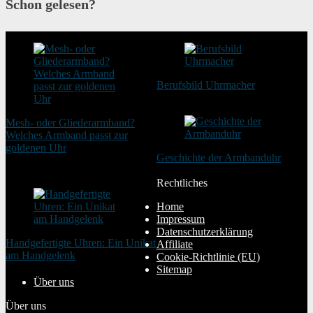
Schon gelesen?
Berufsbild Uhrmacher
21. Februar 2025
Mesh- oder Gliederarmband?
Welches Armband passt zur
goldenen Uhr
Geschichte der Armbanduhr
20. August 2025
20. Januar 2024
Rechtliches
Home
Impressum
Datenschutzerklärung
Handgefertigte Uhren: Ein Unikat
Affiliate
am Handgelenk
Cookie-Richtlinie (EU)
20. Januar 2024
Sitemap
Über uns
Über uns