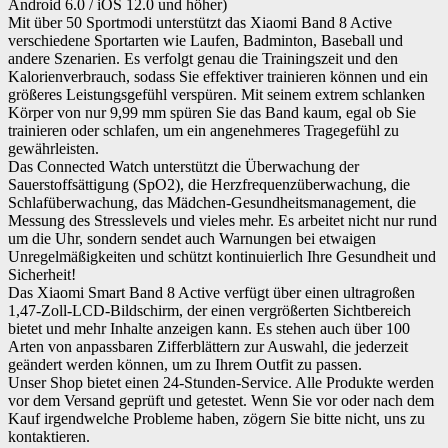
Android 6.0 / iOS 12.0 und höher)
Mit über 50 Sportmodi unterstützt das Xiaomi Band 8 Active
verschiedene Sportarten wie Laufen, Badminton, Baseball und
andere Szenarien. Es verfolgt genau die Trainingszeit und den
Kalorienverbrauch, sodass Sie effektiver trainieren können und ein
größeres Leistungsgefühl verspüren. Mit seinem extrem schlanken
Körper von nur 9,99 mm spüren Sie das Band kaum, egal ob Sie
trainieren oder schlafen, um ein angenehmeres Tragegefühl zu
gewährleisten.
Das Connected Watch unterstützt die Überwachung der
Sauerstoffsättigung (SpO2), die Herzfrequenzüberwachung, die
Schlafüberwachung, das Mädchen-Gesundheitsmanagement, die
Messung des Stresslevels und vieles mehr. Es arbeitet nicht nur rund
um die Uhr, sondern sendet auch Warnungen bei etwaigen
Unregelmäßigkeiten und schützt kontinuierlich Ihre Gesundheit und
Sicherheit!
Das Xiaomi Smart Band 8 Active verfügt über einen ultragroßen
1,47-Zoll-LCD-Bildschirm, der einen vergrößerten Sichtbereich
bietet und mehr Inhalte anzeigen kann. Es stehen auch über 100
Arten von anpassbaren Zifferblättern zur Auswahl, die jederzeit
geändert werden können, um zu Ihrem Outfit zu passen.
Unser Shop bietet einen 24-Stunden-Service. Alle Produkte werden
vor dem Versand geprüft und getestet. Wenn Sie vor oder nach dem
Kauf irgendwelche Probleme haben, zögern Sie bitte nicht, uns zu
kontaktieren.