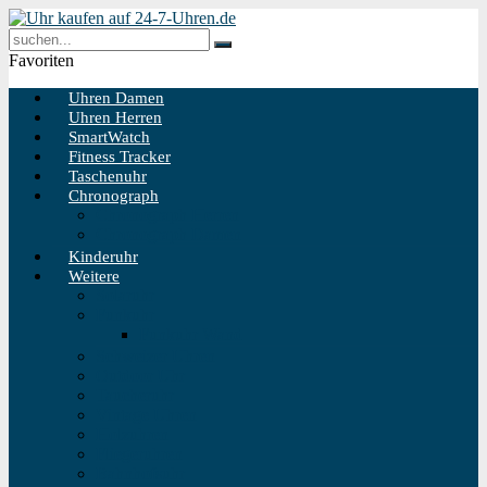
Favoriten
Uhren Damen
Uhren Herren
SmartWatch
Fitness Tracker
Taschenuhr
Chronograph
Chronograph Herren
Chronograph Damen
Kinderuhr
Weitere
Solaruhr
Funkuhr
Funkuhr Wand
Schweizer Uhren
Outdoor Uhr
Taucheruhr
Vintage Uhren
Holzuhren
Fliegeruhren
Bahnhofsuhr