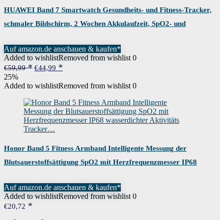
HUAWEI Band 7 Smartwatch Gesundheits- und Fitness-Tracker,
schmaler Bildschirm, 2 Wochen Akkulaufzeit, SpO2- und
Herzfrequenzmonitor,…
Auf amazon.de anschauen & kaufen*
Added to wishlist
Removed from wishlist
0
Ursprünglicher
Aktueller
€
59,99
€
44,99
Preis
Preis
25%
war:
ist:
Added to wishlist
Removed from wishlist
0
€59,99
€44,99.
Honor Band 5 Fitness Armband Intelligente Messung der
Blutsauerstoffsättigung SpO2 mit Herzfrequenzmesser IP68
wasserdichter Aktivitäts Tracker…
Auf amazon.de anschauen & kaufen*
Added to wishlist
Removed from wishlist
0
€
20,72