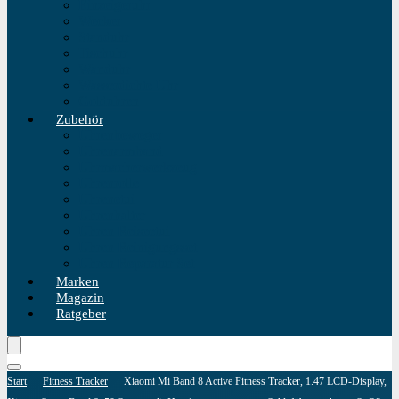
Einzeigeruhr
Wecker
Standuhr
Tischuhr
Wanduhr
Wasserdichte Uhr
Golduhren
Zubehör
Uhrenbeweger
Uhrenarmband
Uhrmacherwerkzeug
Uhrenrolle
Uhrenetui
Uhrenhalter
Uhren Reiseetui
Uhren Reinigungsset
Uhren Reparatur Set
Marken
Magazin
Ratgeber
Start
Fitness Tracker
Xiaomi Mi Band 8 Active Fitness Tracker, 1.47 LCD-Display,